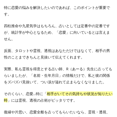
特に恋愛の悩みを解決したいのであれば、このポイントが重要で
す。
四柱推命や九星気学はもちろん、占いとしては定番中の定番です
が、統計学が中心となるため、「恋愛」に向いているとは言えま
せん。
反面、タロットや霊視、透視はあなただけではなくて、相手の男
性のことまできちんと見抜いて伝えてくれます。
実際、私も霊視を得意とする占い師、R（あーる）先生に占っても
らいましたが、「名前・生年月日」の情報だけで、私と彼の関係
をズバズバ見抜いて、つい涙が溢れて止まらなくなりました。
そのくらい、恋愛…特に「
相手がいてその気持ちや状況が知りたい
時
」には霊視、透視の占術がピッタリです。
復縁や片思い、恋愛全般を占ってもらいたいなら、霊視・透視、