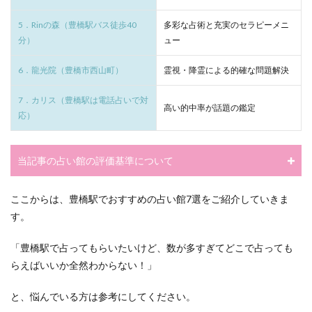
5．Rinの森（豊橋駅バス徒歩40
多彩な占術と充実のセラピーメニ
分）
ュー
6．龍光院（豊橋市西山町）
霊視・降霊による的確な問題解決
7．カリス（豊橋駅は電話占いで対
高い的中率が話題の鑑定
応）
当記事の占い館の評価基準について
ここからは、豊橋駅でおすすめの占い館7選をご紹介していきま
す。
「豊橋駅で占ってもらいたいけど、数が多すぎてどこで占っても
らえばいいか全然わからない！」
と、悩んでいる方は参考にしてください。