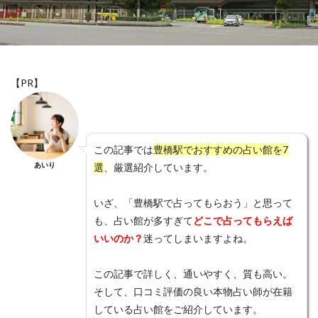
愛情表現
意味
恵蓮
恐ろしい程
恐ろしい
恋愛運アップ
恋愛相談
恋愛成就
恋愛
手相
急に冷たい
思考
思念伝達
忙しい男性
心結
心理
心斎橋
復縁
【PR】
後払い
後悔
成田山
才能
札幌
星乃叶
本音
本物
未読無視
未読
未練がある
未練
未来
月凰
晶貴
この記事では
豊橋駅でおすすめの占い館を7
晴明神社
既読無視
振られる
既読
方法
あいり
選
、厳選紹介しています。
新潟
新宿
新大久保
新たな局面
断つ
いざ、「豊橋駅で占ってもらおう」と思って
料金
数字
支払方法
瞑想
知らない
も、占い館が多すぎて
どこで占ってもらえば
待ち受け
電話占いクォーレ
電話占いピクシィ
いいのか？
迷ってしまいますよね。
電話占いハーモニー
電話占いニーケ
電話占いデスティニー
電話占いスペーシア
この記事で詳しく、通いやすく、質も高い。
そして、口コミ評価の良い本物占い師が在籍
電話占いスピカ
電話占いステラコール
している占い館をご紹介しています。
電話占いシエロ
電話占いコメット