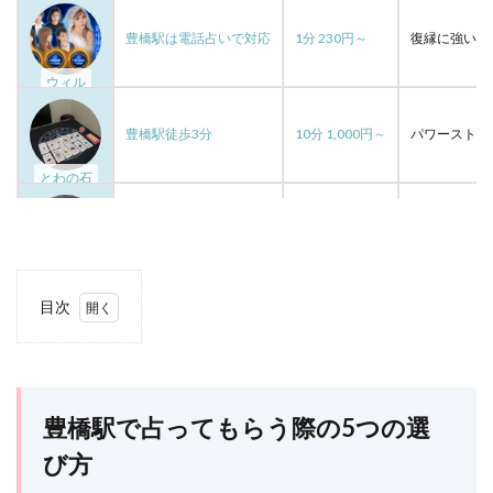
空
程
福山
祥香
神社
神戸
豊橋駅は電話占いで対応
1分 230円～
復縁に強い占
神奈川
確実
落とす
行動
鑑定
ウィル
途絶えた
銀行振込
銀座
金運
都合のいい女
運命の人
運命
運
連絡先
豊橋駅徒歩3分
10分 1,000円～
パワーストー
連絡しない
連絡
透輝
見える
透瞳
とわの石
逆夢
退会
転機
豊か
諸縁
話題
評判
解約
見抜く方法
豊橋駅徒歩3分
20分 3,000円～
幅広い鑑定に
待ち受け画像，彼氏，離れられなくなる
彼氏
開運館E&E
10分無料
エンジェルナンバー
ゲッターズ飯田
目次
豊橋駅バス徒歩40分
30分 3,300円～
多彩なセラピ
クレジットカード
クリス
キープの女
1
豊橋
キャンペーン
カリス
カオン
カエラ
Rinの森
駅で
カウンセリング
エレナ
サイト
エリザベス
占っ
ても
豊橋駅で占ってもらう際の5つの選
豊橋市西山町
60分 5,500円～
霊視で問題解
エッチしたい
ウィル
インスピレーション
らう
際の
び方
イケメン通り
アンジュ
アン
龍光院
5つ
アプローチしない
アセンデッドマスター
よく