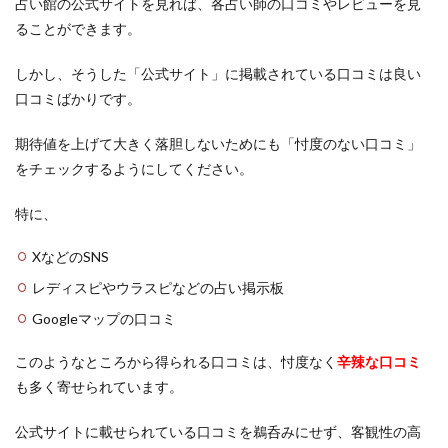
占い館の公式サイトを見れば、各占い師の口コミやレビューを見
安定
安い
宇都宮
孔雀
如月 鳳美
紹介
ることができます。
執着
四街道
不倫
付き合う前
信じる心
6
使い方
体験談
体の関係
会えた
まと
しかし、そうした「公式サイト」に掲載されている口コミは良い
め
会いたい人
会いたい
仙台駅
仙台
口コミばかりです。
付き合えた
仕事運
先払い
仕事
人生
期待値を上げて大きく落胆しないためにも「忖度のない口コミ」
人気
京都
亜由美
予約なし
予約
をチェックするようにしてください。
中華街
不思議な感覚
不吉
元カノ
先生
特に、
四柱推命
占い
啓発
咲輝
咲喜
名古屋
吉祥寺
叶う
口コミ
叉紗
XなどのSNS
占い館
占い師
千葉
出会い
千秀
レディスピやウラスピなどの占い掲示板
勇気
努力
前兆
別れる
別れた
Googleマップの口コミ
初回特典
初回無料
初回
出会う
鹿児島
このようなところから得られる口コミは、忖度なく
辛辣な口コミ
も多く寄せられています。
検索
公式サイトに載せられている口コミを鵜呑みにせず、客観性の高