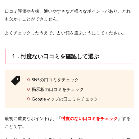
なりかわり
なし
なくす
くじゃく
お金
介
お試し
おみくじ
おばあさん
HARU
口コミ評価や占術、通いやすさなど様々なポイントがあり、どれ
4
も欠かすことができません。
おすすめ
おすすま
いい感じ
Shanti
占い
館で
SATORI電話占い
mio
LINE背景
LINE占い
よくチェックしたうえで、占い館を選ぶようにしてください。
鑑定
LINEはするけど
LINE
ランキング
上野
を受
ける
彼女持ち
奇跡
好きな人
好きなのに
際の
流れ
1．忖度ない口コミを確認して選ぶ
好きだけど
好きだから
女性心理
女性
5
女の勘
女
奪う
天音
好きな女性にだけ
占っ
天王寺
天河りんご
天使
大須
大阪
ても
SNSの口コミをチェック
らう
大宮
夢占い
夢
変化
埼玉
なら
掲示板の口コミをチェック
好きな人に振られる夢
好意がある
土岐天命
電話
Googleマップの口コミをチェック
占い
幸運
彼女
彗蓮
当たる
当たらない
もお
すす
強力
強い
弥頼
引き寄せの法則
め！
最初に重要なポイントは、「
忖度のない口コミをチェック
」する
引き寄せ
広島
幸せ
好転反応
岩代
3つ
ことです。
のメ
岡山
将来を考えて
対面鑑定
対処法
リッ
トを