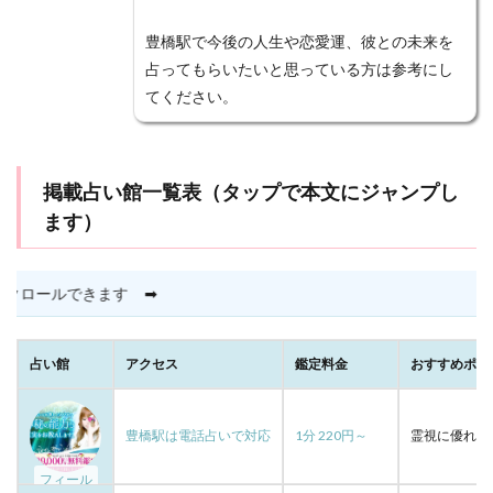
電話占いエスペラント
電話占いマディア
豊橋駅で今後の人生や恋愛運、彼との未来を
電話占いウラナ
電話占いウィッシュ
占ってもらいたいと思っている方は参考にし
電話占いインスピ
電話占いアトランティス
てください。
電話占いアクシア
電話占い
電話はしない
難波
離婚
雅恵
電話占いフィール
掲載占い館一覧表（タップで本文にジャンプし
電話占いマヒナ
関西
霊能者
魅理亜
ます）
高崎
駅前
香桜
風水
願いが叶う
願い
音信不通
韓国
霊視
霊能力者
電話占いメル
霊感
電話占い虹運
電話占い絆
縦横にスクロールでき
⬇
電話占い優
電話占いヴェルニ
電話占いロバミミ
電話占いリノア
電話占いリエル
電話占いラフィネ
占い館
アクセス
鑑定料金
おすすめポイ
電話占いユアーズ
除霊
開運
石切
経済
花COCO
自分から連絡しない
美魅
縁結び
豊橋駅は電話占いで対応
1分 220円～
霊視に優れた
縁強化
縁切り
絶対
結婚指輪
結婚
フィール
結夢
純愛
藤田先生
節度
算命学