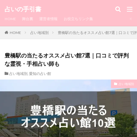
カテゴリー
占いの手引書
HOME
舞台裏
運営者情報
お役立ちリンク集
HOME
占い地域別
豊橋駅の当たるオススメ占い館7選｜口コミで
タグ
1010
水戸
浮気相手
浮気してるか
浮気してもいいよ
浮気
浅草
流れ
豊橋駅の当たるオススメ占い館7選｜口コミで評判
注意点
沖縄
池袋
毎日来てたLINE
な霊視・手相占い師も
湯布院
毎日
正夢
横浜中華街
横浜
占い地域別
,
愛知の占い館
楽観的
梅田
柔軟
東京駅
東京
占い地域別
来栖もか
渋谷
潜在意識
来ない
瑠璃華
真矢
相談
直感
的中王
異性
略奪愛
町田
男性
男
由李
瑛未
瀧山
理想
現実
特徴
特典
片思い
熊本
煌月
無視
無料
瀧山 歩
来なくなった
朱門
瞬
恋愛占い
愛梨