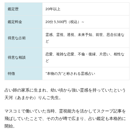
鑑定歴
20年以上
鑑定料金
20分 5,500円（税込）～
霊感、霊視、透視、未来予知、前世、思念伝達な
得意な占術
ど
恋愛、複雑な恋愛、不倫・復縁、片思い、相性な
得意な相談
ど
特徴
“本物の力”と称される霊感占い
占い師の家系に生まれ、幼い頃から強い霊感を持っていたという
天河（あまかわ）りんご先生。
マスコミで働いていた当時、霊視能力を活かしてスクープ記事を
飛ばしていたことで、その力が噂で広まり、占い鑑定も本格的に
開始。