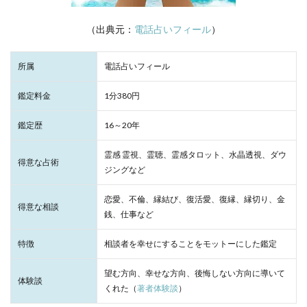
（出典元：
電話占いフィール
）
所属
電話占いフィール
鑑定料金
1分380円
鑑定歴
16～20年
霊感 霊視、霊聴、霊感タロット、水晶透視、ダウ
得意な占術
ジングなど
恋愛、不倫、縁結び、復活愛、復縁、縁切り、金
得意な相談
銭、仕事など
特徴
相談者を幸せにすることをモットーにした鑑定
望む方向、幸せな方向、後悔しない方向に導いて
体験談
くれた（
著者体験談
）