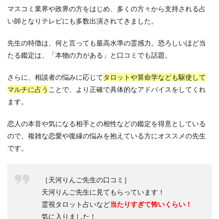
マスコミ業界や政界の方をはじめ、多くの方々から支持される占
い師となりテレビにも多数出演されてきました。
先生の特徴は、何と言っても最高水準の霊感力。恐ろしいほど当
たる鑑定は、「本物の力がある」と口コミでも話題。
さらに、相談者の悩みに応じて
タロットや算命学なども駆使して
マルチに占う
ことで、より正確で具体的なアドバイスをしてくれ
ます。
恋人の本音や気になる相手との相性などの鑑定を得意としている
ので、複雑な恋愛や復縁の悩みを抱えている方にオススメの先生
です。
［天河りんご先生の口コミ］
天河りんご先生に見てもらっています！
霊視タロット占いなど
当たりすぎて怖いくらい！
気に入りました！