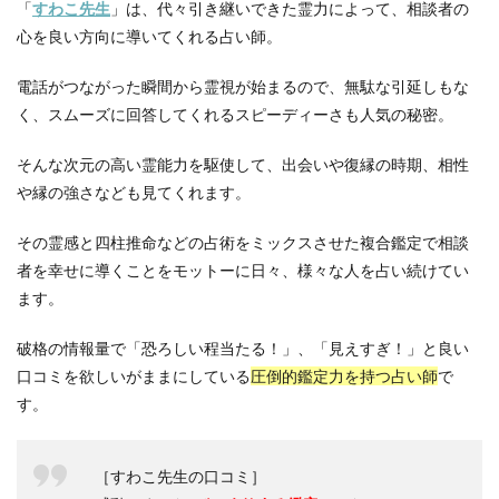
「
すわこ先生
」は、代々引き継いできた霊力によって、相談者の
心を良い方向に導いてくれる占い師。
電話がつながった瞬間から霊視が始まるので、無駄な引延しもな
く、スムーズに回答してくれるスピーディーさも人気の秘密。
そんな次元の高い霊能力を駆使して、出会いや復縁の時期、相性
や縁の強さなども見てくれます。
その霊感と四柱推命などの占術をミックスさせた複合鑑定で相談
者を幸せに導くことをモットーに日々、様々な人を占い続けてい
ます。
破格の情報量で「恐ろしい程当たる！」、「見えすぎ！」と良い
口コミを欲しいがままにしている
圧倒的鑑定力を持つ占い師
で
す。
［すわこ先生の口コミ］