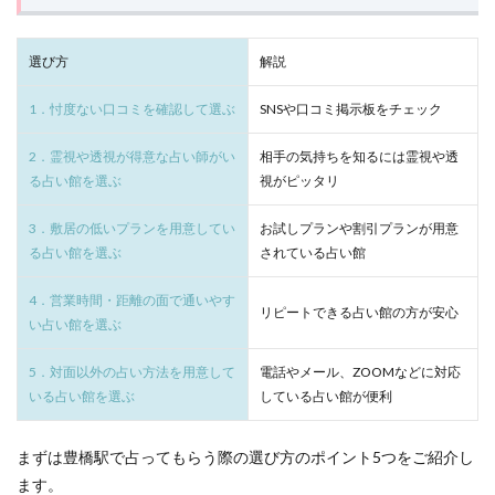
の選
び方
豊橋駅は電話占いで対応
1分 260円～
高い的中率が
サイキック
サイン
ゆかり
ビル
2
選び方
解説
ライトワーカー
ユタ
メッセージ
ミミ
カリス
豊橋
ミオ
マツコ会議
マツコデラックス
マツコ
駅で
1．忖度ない口コミを確認して選ぶ
SNSや口コミ掲示板をチェック
おす
ポジティブ
ブルーローズアリア
ヒーリング
すめ
2．霊視や透視が得意な占い師がい
相手の気持ちを知るには霊視や透
の占
サシャ
トウマ
デラックス
テレビ
い館
る占い館を選ぶ
視がピッタリ
テクニック
ツインレイ
タロット
7選
を厳
3．敷居の低いプランを用意してい
お試しプランや割引プランが用意
スピリチュアル
ジンクス
ショック
選紹
る占い館を選ぶ
されている占い館
介
シャンティ
ゆり
やめる
ルヴィ先生
3
30分無料
777
666
555
500円
4．営業時間・距離の面で通いやす
リピートできる占い館の方が安心
迷っ
い占い館を選ぶ
4444
444
3333
333
33
311
たら
こ
2323
Ange
2244
222
2121
5．対面以外の占い方法を用意して
電話やメール、ZOOMなどに対応
こ！
豊橋
いる占い館を選ぶ
20分無料
1919
1818
している占い館が便利
1717
1414
駅の
1123
111
7777
ann
もう連絡するの
占い
を目
まずは豊橋駅で占ってもらう際の選び方のポイント5つをご紹介し
おまじない
みんなの電話占い
ほのか
なんば
的別
ます。
に紹