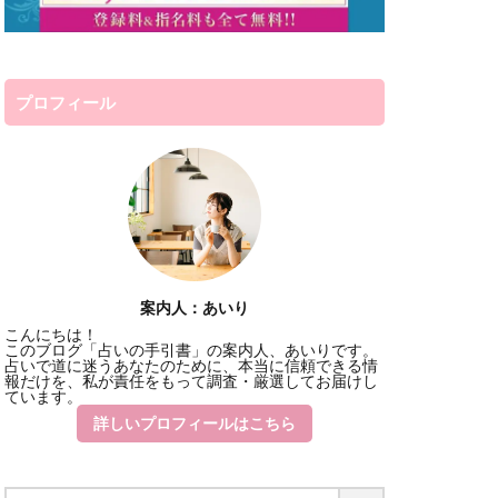
新大久保
占いデスティニー
プロフィール
話占いコメット
電話占いインスピ
離婚
雅恵
香桜
風水
霊感
電話占いリノア
案内人：あいり
経済
花COCO
こんにちは！
このブログ「占いの手引書」の案内人、あいりです。
結婚
結夢
占いで道に迷うあなたのために、本当に信頼できる情
報だけを、私が責任をもって調査・厳選してお届けし
神戸
神奈川
ています。
合のいい女
詳しいプロフィールはこちら
透瞳
逆夢