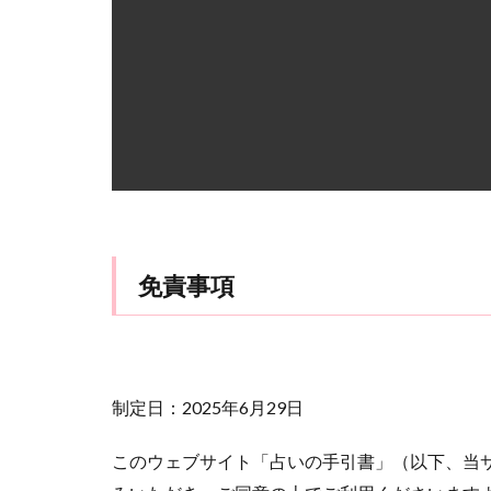
晶貴
晴明神
新たな局面
電話占いクォーレ
電話占いスペーシ
電話占いエスペラ
電話占いアトラン
電話占いフィール
願いが叶う
免責事項
電話占い虹運
電話占いリエル
自分から連絡しな
純愛
藤田先
制定日：2025年6月29日
確実
落とす
運命の人
運
このウェブサイト「占いの手引書」（以下、当
退会
転機