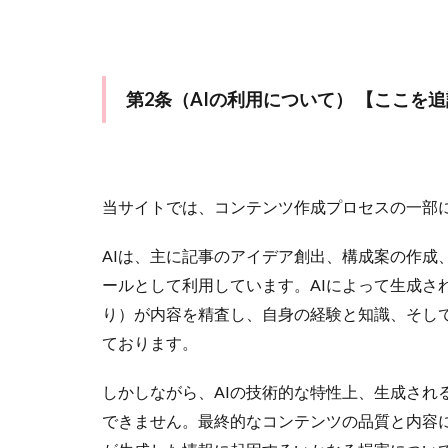
天使
大須
好意がある
引き寄せの法則
第2条（AIの利用について）
【ここを追
対面鑑定
対
付き合う前
仙台駅
仙台
予約なし
予
当サイトでは、コンテンツ作成プロセスの一部に
啓発
咲輝
AIは、主に記事のアイデア創出、構成案の作成
千葉
出会い
ールとして利用しています。AIによって生成さ
初回
出会う
り）が内容を精査し、自身の経験と知識、そし
ております。
しかしながら、AIの技術的な特性上、生成され
できません。最終的なコンテンツの品質と内容に