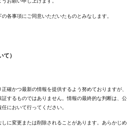
ようお願い申し上げます。
氏，離れられなくなる
彼氏
10分無料
エンジェルナンバー
クリス
キープの女
キャンペーン
カリス
カオン
下の各事項にご同意いただいたものとみなします。
エレナ
サイト
エリザベス
エッチしたい
ウィル
イ
アンジュ
アン
アプローチしない
アセンデッドマスター
よ
り
ビル
ライトワーカー
ユタ
メッセージ
ミミ
ミ
マツコ
ポジティブ
ブルーローズアリア
ヒーリング
サ
いて）
テレビ
テクニック
ツインレイ
タロット
スピリチュアル
ャンティ
ゆり
やめる
ルヴィ先生
30分無料
777
444
3333
333
33
311
2323
Ange
2
り正確かつ最新の情報を提供するよう努めておりますが、
無料
1919
1818
1717
1414
1123
111
7777
保証するものではありません。情報の最終的な判断は、公
おまじない
みんなの電話占い
ほのか
なんば
なりかわり
責任において行ってください。
ゃく
お金
お試し
おみくじ
おばあさん
HARU
お
nti
SATORI電話占い
mio
LINE背景
LINE占い
LINEは
なしに変更または削除されることがあります。あらかじめ
上野
彼女持ち
奇跡
好きな人
好きなのに
好きだけど
性
女の勘
女
奪う
天音
好きな女性にだけ
天王寺