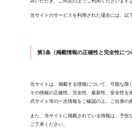
みいただき、ご同意の上でご利用くださいます
待ち受け画像，彼
クレジットカード
当サイトのサービスを利用された場合には、以
カウンセリング
イケメン通り
サイン
ゆか
マツコデラックス
第1条（掲載情報の正確性と完全性につ
デラックス
ショック
シ
500円
4444
当サイトは、掲載する情報について、可能な限
2121
20分
その情報の正確性、完全性、最新性、安全性を
もう連絡するの
式サイト等の一次情報をご確認の上、ご自身の
なくす
くじ
いい感じ
Sha
また、当サイトに掲載されている情報は、予告
ランキング
ご了承ください。
女性心理
女