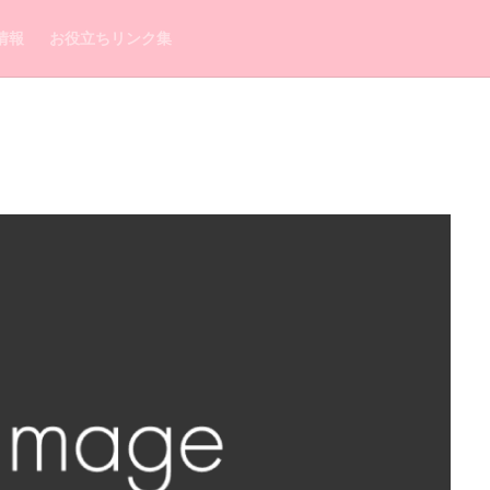
情報
お役立ちリンク集
浮気相手
浮気してるか
浮気してもいいよ
浮気
浅草
毎日来てたLINE
湯布院
毎日
正夢
横浜中華街
横浜
東京駅
東京
来栖もか
渋谷
潜在意識
来ない
的中王
異性
略奪愛
町田
男性
男
由李
特徴
特典
片思い
熊本
煌月
無視
無料
朱門
瞬
恋愛占い
愛梨
愛情表現
意味
恵蓮
愛運アップ
恋愛相談
恋愛成就
恋愛
手相
急に冷たい
しい男性
心結
心理
心斎橋
復縁
後払い
後悔
本音
本物
未読無視
未読
未練がある
未練