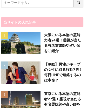
ゲッターズ飯田
カエラ
ンスピレーション
当サイトの人気記事
く
サイキック
オ
マツコ会議
大阪にいる本物の霊能
力者24選！霊視が当た
シャ
トウマ
る有名霊媒師や占い師
ジンクス
をご紹介
666
555
244
222
【冷酷】男性がキープ
の女性に取る行動7選！
ann
毎日LINEで連絡するの
なし
は本命？
すすめ
おすすま
するけど
LINE
東京にいる本物の霊能
好きだから
者27選！霊視が当たる
有名霊媒師や占い師を
天河りんご