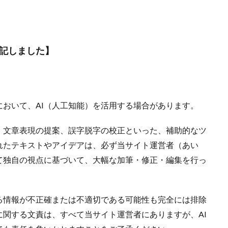
大阪
大宮
夢占い
夢
変化
埼玉
好きな人に振
土岐天命
幸運
彼女
彗蓮
当たる
当たらない
強力
引き寄せ
広島
幸せ
好転反応
岩代
岡山
将来
記しました】
処法
安定
安い
宇都宮
孔雀
如月 鳳美
執着
信じる心
使い方
体験談
体の関係
会えた
会いたい人
付き合えた
仕事運
先払い
仕事
人生
人気
約
中華街
不思議な感覚
不吉
元カノ
先生
四柱推
おいて、AI（人工知能）を活用する場合があります。
咲喜
名古屋
吉祥寺
叶う
口コミ
叉紗
占い館
、文章表現の提案、誤字脱字の校正といった、補助的なツ
千秀
勇気
努力
前兆
別れる
別れた
初回特
れたテキストやアイデアは、必ず当サイト運営者（あい
鹿児島
て独自の視点に基づいて、大幅な加筆・修正・編集を行っ
検索
る情報が不正確または不適切である可能性も完全には排除
関する文責は、すべて当サイト運営者にありますが、AI