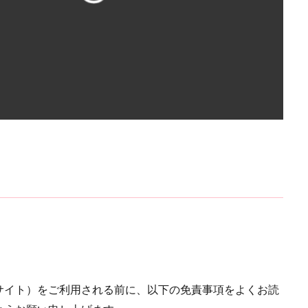
社
既読無視
振られる
既読
方法
新潟
新宿
断つ
料金
数字
支払方法
瞑想
知らない
待ち受け
電話占いピクシィ
電話占いハーモニー
電話占いニーケ
電話
ア
電話占いスピカ
電話占いステラコール
電話占いシエロ
電
ント
電話占いマディア
電話占いウラナ
電話占いウィッシュ
ティス
電話占いアクシア
電話占い
電話はしない
難波
電話占いマヒナ
関西
霊能者
魅理亜
高崎
駅前
願い
音信不通
韓国
霊視
霊能力者
電話占いメル
電話占い絆
電話占い優
電話占いヴェルニ
電話占いロバミミ
電話占いラフィネ
電話占いユアーズ
除霊
開運
石切
い
美魅
縁結び
縁強化
縁切り
絶対
結婚指輪
生
節度
算命学
空
程
福山
祥香
神社
行動
鑑定
途絶えた
銀行振込
銀座
金運
都
命
運
連絡先
連絡しない
連絡
透輝
見える
サイト）をご利用される前に、以下の免責事項をよくお読
豊か
諸縁
話題
評判
解約
見抜く方法