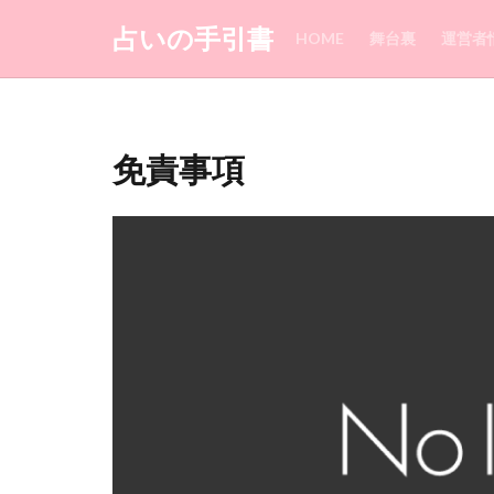
占いの手引書
HOME
舞台裏
運営者
カテゴリー
免責事項
タグ
1010
水戸
沖縄
池袋
梅田
柔軟
相談
直感
理想
現実
来なくなった
恐ろしい
恋
思念伝達
忙
札幌
星乃叶