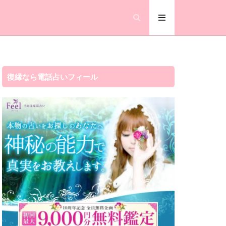
復縁なら電話占いフィール
流れ
注意点
楽観的
瑠璃華
真矢
瑛未
瀧山
瀧山 歩
恐ろしい程
思考
成田山
才能
未来
月凰