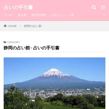
カテゴリー
占いの手引書
HOME
舞台裏
運営者情報
お役立ちリンク集
HOME
静岡の占い館
タグ
1010
水戸
浮気相手
浮気してるか
浮気してもいいよ
浮気
浅草
流れ
CATEGORY
静岡の占い館 - 占いの手引書
注意点
沖縄
池袋
毎日来てたLINE
湯布院
毎日
正夢
横浜中華街
横浜
楽観的
梅田
柔軟
東京駅
東京
来栖もか
渋谷
潜在意識
来ない
瑠璃華
真矢
相談
直感
的中王
異性
略奪愛
町田
男性
男
由李
瑛未
瀧山
理想
現実
特徴
特典
片思い
熊本
煌月
無視
無料
瀧山 歩
来なくなった
朱門
瞬
恋愛占い
愛梨