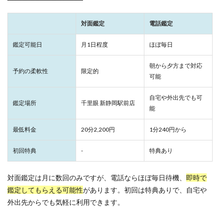
なりかわり
なし
なくす
くじゃく
お金
お試し
おみくじ
おばあさん
HARU
対面鑑定
電話鑑定
おすすめ
おすすま
いい感じ
Shanti
SATORI電話占い
mio
LINE背景
LINE占い
鑑定可能日
月1日程度
ほぼ毎日
LINEはするけど
LINE
ランキング
上野
朝から夕方まで対応
予約の柔軟性
限定的
彼女持ち
奇跡
好きな人
好きなのに
可能
好きだけど
好きだから
女性心理
女性
自宅や外出先でも可
鑑定場所
千里眼 新静岡駅前店
女の勘
女
奪う
天音
好きな女性にだけ
能
天王寺
天河りんご
天使
大須
大阪
最低料金
20分2,200円
1分240円から
大宮
夢占い
夢
変化
埼玉
好きな人に振られる夢
好意がある
土岐天命
初回特典
-
特典あり
幸運
彼女
彗蓮
当たる
当たらない
強力
強い
弥頼
引き寄せの法則
対面鑑定は月に数回のみですが、電話ならほぼ毎日待機、
即時で
鑑定してもらえる可能性
があります。初回は特典ありで、自宅や
引き寄せ
広島
幸せ
好転反応
岩代
外出先からでも気軽に利用できます。
岡山
将来を考えて
対面鑑定
対処法