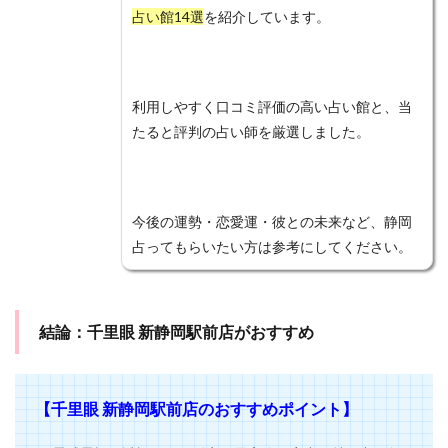
占い館14選
を紹介しています。
電話占いエスペラント
電話占いマディア
電話占いウラナ
電話占いウィッシュ
電話占いインスピ
電話占いアトランティス
利用しやすく口コミ評価の高い占い館と、当
電話占いアクシア
電話占い
電話はしない
たると評判の占い師を厳選しました。
難波
離婚
雅恵
電話占いフィール
電話占いマヒナ
関西
霊能者
魅理亜
高崎
駅前
香桜
風水
願いが叶う
今後の運勢・恋愛運・彼との未来など、静岡
願い
音信不通
韓国
霊視
霊能力者
占ってもらいたい方は参考にしてください。
電話占いメル
霊感
電話占い虹運
電話占い絆
電話占い優
電話占いヴェルニ
電話占いロバミミ
電話占いリノア
電話占いリエル
電話占いラフィネ
結論：千里眼 新静岡駅前店がおすすめ
電話占いユアーズ
除霊
開運
石切
経済
花COCO
自分から連絡しない
美魅
縁結び
【千里眼 新静岡駅前店のおすすめポイント】
縁強化
縁切り
絶対
結婚指輪
結婚
結夢
純愛
藤田先生
節度
算命学