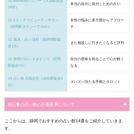
10. BamBuuバンブー（大場駅徒歩
本当の自分に気付くための占い
19分）
11. Eインナービューティサロン
女性の悩みに多方面からアプロー
（静岡駅タクシーで16分）
チ
12. 風水・占い 淡桂（新静岡駅徒
また相談しに行きたくなると評判
歩1分）
13. 静岡の占い ネオヒソカ（静岡
自分の宿命を知ることで心が軽く
駅徒歩7分）
なる
14. 占い処 火風水堂（浜松駅徒歩5
ズバズバ当たる手相とタロット
分）
当記事の占い館の評価基準について
ここからは、静岡でおすすめの占い館14選をご紹介していきま
す。