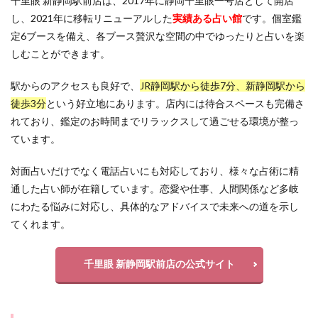
千里眼 新静岡駅前店は、2017年に静岡千里眼一号店として開店
し、2021年に移転リニューアルした
実績ある占い館
です。個室鑑
定6ブースを備え、各ブース贅沢な空間の中でゆったりと占いを楽
しむことができます。
駅からのアクセスも良好で、
JR静岡駅から徒歩7分、新静岡駅から
徒歩3分
という好立地にあります。店内には待合スペースも完備さ
れており、鑑定のお時間までリラックスして過ごせる環境が整っ
ています。
対面占いだけでなく電話占いにも対応しており、様々な占術に精
通した占い師が在籍しています。恋愛や仕事、人間関係など多岐
にわたる悩みに対応し、具体的なアドバイスで未来への道を示し
てくれます。
千里眼 新静岡駅前店の公式サイト