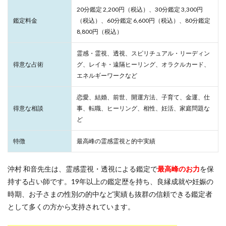
20分鑑定 2,200円（税込）、30分鑑定 3,300円
鑑定料金
（税込）、60分鑑定 6,600円（税込）、80分鑑定
8,800円（税込）
霊感・霊視、透視、スピリチュアル・リーディン
得意な占術
グ、レイキ・遠隔ヒーリング、オラクルカード、
エネルギーワークなど
恋愛、結婚、前世、開運方法、子育て、金運、仕
得意な相談
事、転職、ヒーリング、相性、妊活、家庭問題な
ど
特徴
最高峰の霊感霊視と的中実績
沖村 和音先生は、霊感霊視・透視による鑑定で
最高峰のお力
を保
持する占い師です。19年以上の鑑定歴を持ち、良縁成就や妊娠の
時期、お子さまの性別の的中など実績も抜群の信頼できる鑑定者
として多くの方から支持されています。