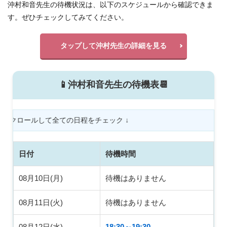
安定
安い
宇都宮
孔雀
如月 鳳美
沖村和音先生の待機状況は、以下のスケジュールから確認できま
執着
四街道
不倫
付き合う前
信じる心
す。ぜひチェックしてみてください。
使い方
体験談
体の関係
会えた
タップして沖村先生の詳細を見る
会いたい人
会いたい
仙台駅
仙台
付き合えた
仕事運
先払い
仕事
人生
人気
京都
亜由美
予約なし
予約
📱沖村和音先生の待機表📆
中華街
不思議な感覚
不吉
元カノ
先生
四柱推命
占い
啓発
咲輝
咲喜
て全ての日程をチェック
↓
名古屋
吉祥寺
叶う
口コミ
叉紗
占い館
占い師
千葉
出会い
千秀
勇気
努力
前兆
別れる
別れた
日付
待機時間
初回特典
初回無料
初回
出会う
鹿児島
08月10日(月)
待機はありません
検索
08月11日(火)
待機はありません
08月12日(水)
18:30～19:30