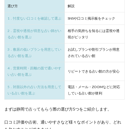
選び方
解説
言の葉の館
1．忖度ない口コミを確認して選ぶ
SNSや口コミ掲示板をチェック
静岡駅バス32分
30分 4,500 円～
勇気がもらえ
2．霊視や透視が得意な占い師がい
相手の気持ちを知るには霊視や透
ローズパッション
る占い館を選ぶ
視がピッタリ
住所は予約後に案内
30分 10,000 円～
人生を好転さ
3．敷居の低いプランを用意してい
お試しプランや割引プランが用意
る占い館を選ぶ
されている占い館
La mano
4．営業時間・距離の面で通いやす
静岡駅徒歩3分
リピートできる占い館の方が安心
10分 2,200 円～
全国21店舗展
い占い館を選ぶ
占いのアリーナ
5．対面以外の占い方法を用意して
電話・メール・ZOOMなどに対応
いる占い館を選ぶ
している占い館が便利
大場駅徒歩19分
30分 4,290 円～
本当の自分に
BamBuu
まずは静岡で占ってもらう際の選び方5つをご紹介します。
口コミ評価や占術、通いやすさなど様々なポイントがあり、どれ