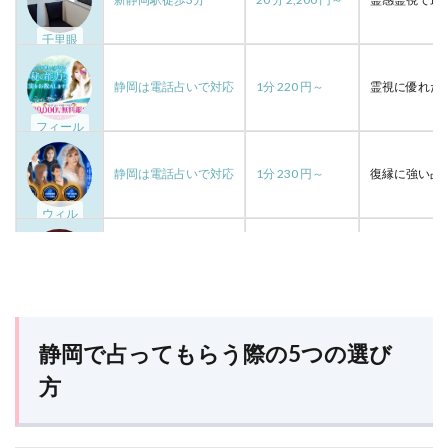
千里眼
静岡は電話占いで対応
1分 220 円～
霊視に優れた
フィール
静岡は電話占いで対応
1分 230 円～
復縁に強い占
ウィル
静岡は電話占いで対応
1分 260 円～
高い的中率が
カリス
静岡で占ってもらう際の5つの選び
吉原本町駅徒歩20分
60分 8,000 円～
仕事の悩みに
方
未来占術堂
袋井駅車で11分
30分 3,000 円～
口コミ高評価