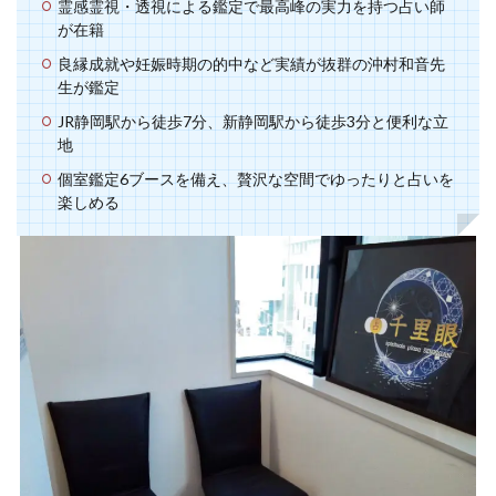
霊感霊視・透視による鑑定で最高峰の実力を持つ占い師
が在籍
空
程
福山
祥香
神社
神戸
神奈川
確実
落とす
行動
鑑定
良縁成就や妊娠時期の的中など実績が抜群の沖村和音先
生が鑑定
途絶えた
銀行振込
銀座
金運
JR静岡駅から徒歩7分、新静岡駅から徒歩3分と便利な立
都合のいい女
運命の人
運命
運
連絡先
地
連絡しない
連絡
透輝
見える
透瞳
個室鑑定6ブースを備え、贅沢な空間でゆったりと占いを
逆夢
退会
転機
豊か
諸縁
話題
楽しめる
評判
解約
見抜く方法
待ち受け画像，彼氏，離れられなくなる
彼氏
10分無料
エンジェルナンバー
ゲッターズ飯田
クレジットカード
クリス
キープの女
キャンペーン
カリス
カオン
カエラ
カウンセリング
エレナ
サイト
エリザベス
エッチしたい
ウィル
インスピレーション
イケメン通り
アンジュ
アン
アプローチしない
アセンデッドマスター
よく