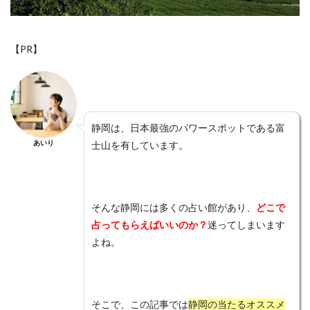
愛情表現
意味
恵蓮
恐ろしい程
恐ろしい
恋愛運アップ
恋愛相談
恋愛成就
【PR】
恋愛
手相
急に冷たい
思考
思念伝達
忙しい男性
心結
心理
心斎橋
復縁
後払い
後悔
成田山
才能
札幌
星乃叶
本音
本物
未読無視
未読
静岡は、日本最強のパワースポットである富
未練がある
未練
未来
月凰
晶貴
あいり
士山を有しています。
晴明神社
既読無視
振られる
既読
方法
新潟
新宿
新大久保
新たな局面
断つ
料金
数字
支払方法
瞑想
知らない
そんな静岡には多くの占い館があり、
どこで
待ち受け
電話占いクォーレ
電話占いピクシィ
占ってもらえばいいのか？
迷ってしまいます
よね。
電話占いハーモニー
電話占いニーケ
電話占いデスティニー
電話占いスペーシア
電話占いスピカ
電話占いステラコール
そこで、この記事では
静岡の当たるオススメ
電話占いシエロ
電話占いコメット