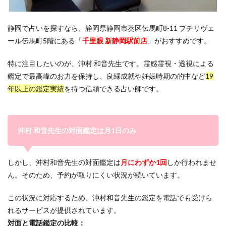
サイキック
サイン
ゆかり
ビル
静岡で占いを探すなら、静岡県静岡市葵区伝馬町8-11 プチリヴェ
ライトワーカー
ユタ
メッセージ
ミミ
ール伝馬町5階にある「
千里眼 新静岡駅前店
」がおすすめです。
ミオ
マツコ会議
マツコデラックス
マツコ
ポジティブ
ブルーローズアリア
ヒーリング
特に注目したいのが、沖村 和音先生です。霊感霊視・透視による
サシャ
トウマ
デラックス
テレビ
鑑定で最高峰のお力を保持し、良縁成就や妊娠時期の的中など
19
年以上の鑑定実績
を持つ信頼できる占い師です。
テクニック
ツインレイ
タロット
スピリチュアル
ジンクス
ショック
シャンティ
ゆり
やめる
ルヴィ先生
沖村 和音先生の対面鑑定は月1日のみ
30分無料
777
666
555
500円
4444
444
3333
333
33
311
しかし、沖村和音先生の対面鑑定は
月にわずか1回
しか行われませ
2323
Ange
2244
222
2121
ん。そのため、予約が取りにくい状況が続いています。
20分無料
1919
1818
1717
1414
1123
111
7777
ann
もう連絡するの
この状況に対応するため、沖村和音先生の鑑定を電話でも受けら
れるサービスが提供されています。
おまじない
みんなの電話占い
ほのか
なんば
対面と電話鑑定の比較：