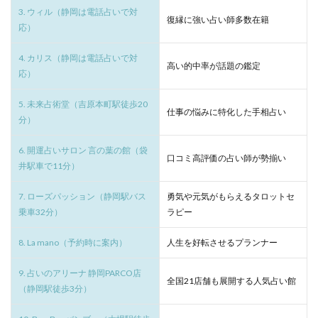
3. ウィル（静岡は電話占いで対
復縁に強い占い師多数在籍
応）
4. カリス（静岡は電話占いで対
高い的中率が話題の鑑定
応）
5. 未来占術堂（吉原本町駅徒歩20
仕事の悩みに特化した手相占い
分）
6. 開運占いサロン 言の葉の館（袋
口コミ高評価の占い師が勢揃い
井駅車で11分）
7. ローズパッション（静岡駅バス
勇気や元気がもらえるタロットセ
乗車32分）
ラピー
8. La mano（予約時に案内）
人生を好転させるプランナー
9. 占いのアリーナ 静岡PARCO店
全国21店舗も展開する人気占い館
（静岡駅徒歩3分）