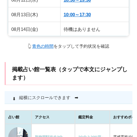
08月13日(木)
10:00～17:30
08月14日(金)
待機はありません
08月15日(土)
待機はありません
👆
青色の時間
をタップして予約状況を確認
08月16日(日)
14:30～20:00
掲載占い館一覧表（タップで本文にジャンプし
ます）
縦横にスクロールできます
➡
占い館
アクセス
鑑定料金
おすすめポイ
新静岡駅徒歩3分
20 分 2,200 円～
霊感霊視で最