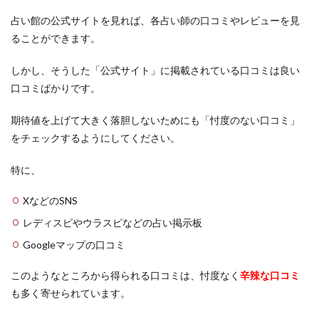
安定
安い
宇都宮
孔雀
如月 鳳美
なら
電話
占い館の公式サイトを見れば、各占い師の口コミやレビューを見
執着
四街道
不倫
付き合う前
信じる心
占い
ることができます。
もお
使い方
体験談
体の関係
会えた
すす
会いたい人
会いたい
仙台駅
仙台
め！
しかし、そうした「公式サイト」に掲載されている口コミは良い
3つ
口コミばかりです。
付き合えた
仕事運
先払い
仕事
人生
のメ
リッ
人気
京都
亜由美
予約なし
予約
トを
期待値を上げて大きく落胆しないためにも「忖度のない口コミ」
中華街
不思議な感覚
不吉
元カノ
先生
紹介
をチェックするようにしてください。
四柱推命
占い
啓発
咲輝
咲喜
6
まと
特に、
名古屋
吉祥寺
叶う
口コミ
叉紗
め
占い館
占い師
千葉
出会い
千秀
XなどのSNS
勇気
努力
前兆
別れる
別れた
レディスピやウラスピなどの占い掲示板
初回特典
初回無料
初回
出会う
鹿児島
Googleマップの口コミ
このようなところから得られる口コミは、忖度なく
検索
辛辣な口コミ
も多く寄せられています。