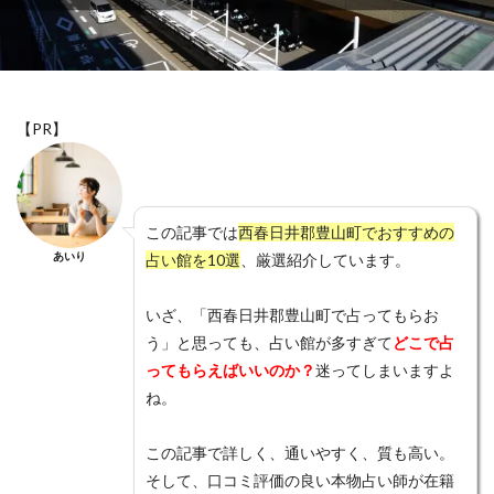
愛情表現
意味
恵蓮
恐ろしい程
恐ろしい
恋愛運アップ
恋愛相談
恋愛成就
恋愛
手相
急に冷たい
思考
思念伝達
忙しい男性
心結
心理
心斎橋
復縁
【PR】
後払い
後悔
成田山
才能
札幌
星乃叶
本音
本物
未読無視
未読
未練がある
未練
未来
月凰
晶貴
この記事では
西春日井郡豊山町でおすすめの
晴明神社
既読無視
振られる
既読
方法
あいり
占い館を10選
、厳選紹介しています。
新潟
新宿
新大久保
新たな局面
断つ
いざ、「西春日井郡豊山町で占ってもらお
料金
数字
支払方法
瞑想
知らない
う」と思っても、占い館が多すぎて
どこで占
待ち受け
電話占いクォーレ
電話占いピクシィ
ってもらえばいいのか？
迷ってしまいますよ
電話占いハーモニー
電話占いニーケ
ね。
電話占いデスティニー
電話占いスペーシア
この記事で詳しく、通いやすく、質も高い。
電話占いスピカ
電話占いステラコール
そして、口コミ評価の良い本物占い師が在籍
電話占いシエロ
電話占いコメット