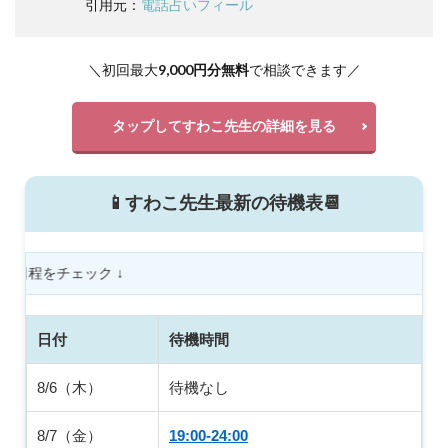
引用元：
電話占いフィール
＼初回最大
9,000円分無料
で相談できます／
タップしてすわこ先生の詳細を見る
📱すわこ先生最新の待機表📆
下にスクロール
日付
待機時間
8/6（木）
待機なし
8/7（金）
19:00-24:00