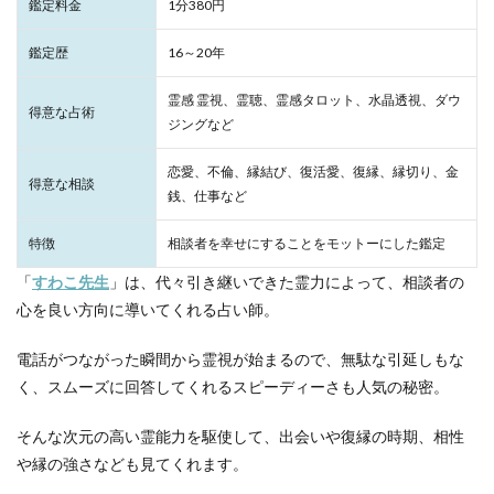
鑑定料金
1分380円
鑑定歴
16～20年
霊感 霊視、霊聴、霊感タロット、水晶透視、ダウ
得意な占術
ジングなど
恋愛、不倫、縁結び、復活愛、復縁、縁切り、金
得意な相談
銭、仕事など
特徴
相談者を幸せにすることをモットーにした鑑定
「
すわこ先生
」は、代々引き継いできた霊力によって、相談者の
心を良い方向に導いてくれる占い師。
電話がつながった瞬間から霊視が始まるので、無駄な引延しもな
く、スムーズに回答してくれるスピーディーさも人気の秘密。
そんな次元の高い霊能力を駆使して、出会いや復縁の時期、相性
や縁の強さなども見てくれます。