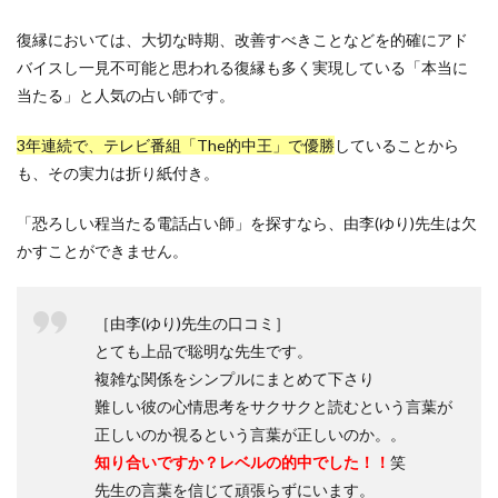
復縁においては、大切な時期、改善すべきことなどを的確にアド
バイスし一見不可能と思われる復縁も多く実現している「本当に
当たる」と人気の占い師です。
3年連続で、テレビ番組「The的中王」で優勝
していることから
も、その実力は折り紙付き。
「恐ろしい程当たる電話占い師」を探すなら、由李(ゆり)先生は欠
かすことができません。
［由李(ゆり)先生の口コミ］
とても上品で聡明な先生です。
複雑な関係をシンプルにまとめて下さり
難しい彼の心情思考をサクサクと読むという言葉が
正しいのか視るという言葉が正しいのか。。
知り合いですか？レベルの的中でした！！
笑
先生の言葉を信じて頑張らずにいます。