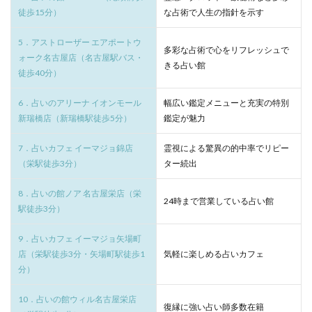
徒歩15分）
な占術で人生の指針を示す
5．アストローザー エアポートウ
多彩な占術で心をリフレッシュで
ォーク名古屋店（名古屋駅バス・
きる占い館
徒歩40分）
6．占いのアリーナ イオンモール
幅広い鑑定メニューと充実の特別
新瑞橋店（新瑞橋駅徒歩5分）
鑑定が魅力
7．占いカフェ イーマジョ錦店
霊視による驚異の的中率でリピー
（栄駅徒歩3分）
ター続出
8．占いの館ノア 名古屋栄店（栄
24時まで営業している占い館
駅徒歩3分）
9．占いカフェ イーマジョ矢場町
店（栄駅徒歩3分・矢場町駅徒歩1
気軽に楽しめる占いカフェ
分）
10．占いの館ウィル名古屋栄店
復縁に強い占い師多数在籍