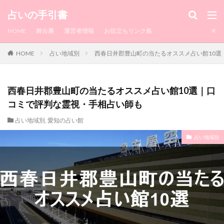
カテゴリー
占いの手引書
HOME
舞台裏
運営者情報
お役立ちリンク集
HOME
占い地域別
西春日井郡豊山町の当たるオススメ占い館10選
タグ
1010
水戸
浮気相手
浮気してるか
浮気してもいいよ
浮気
浅草
流れ
西春日井郡豊山町の当たるオススメ占い館10選｜口
注意点
沖縄
池袋
毎日来てたLINE
コミで評判な霊視・手相占い師も
湯布院
毎日
正夢
横浜中華街
横浜
占い地域別
,
愛知の占い館
楽観的
梅田
柔軟
東京駅
東京
占い地域別
来栖もか
渋谷
潜在意識
来ない
瑠璃華
真矢
相談
直感
的中王
異性
略奪愛
町田
男性
男
由李
瑛未
瀧山
理想
現実
特徴
特典
片思い
熊本
煌月
無視
無料
瀧山 歩
来なくなった
朱門
瞬
恋愛占い
愛梨