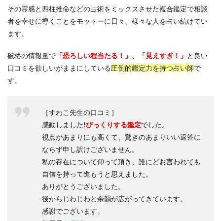
その霊感と四柱推命などの占術をミックスさせた複合鑑定で相談
者を幸せに導くことをモットーに日々、様々な人を占い続けてい
ます。
破格の情報量で
「恐ろしい程当たる！」、「見えすぎ！」
と良い
口コミを欲しいがままにしている
圧倒的鑑定力を持つ占い師
で
す。
［すわこ先生の口コミ］
感動しました!
びっくりする鑑定
でした。
視点があまりにも高くて、驚きのあまりいい返答に
ならず申し訳けございません。
私の存在について仰って頂き、誰にどお言われても
自信を持って進もうと思えました。
ありがとうございました。
後からじわじわと余韻が広がってきています。
感謝でございます。