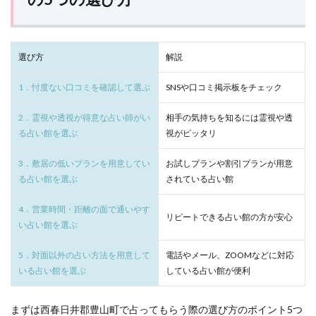
もら
う際
サイキック
サイン
ゆかり
ビル
の5
栄駅徒歩3分
10分 1,000円～
霊
ライトワーカー
ユタ
メッセージ
ミミ
つの
選び方
選び
解説
イーマジョ
ミオ
マツコ会議
マツコデラックス
マツコ
方
ポジティブ
ブルーローズアリア
ヒーリング
1．忖度ない口コミを確認して選ぶ
SNSや口コミ掲示板をチェック
2
栄駅徒歩3分
20分 2,000円～
2
サシャ
トウマ
デラックス
テレビ
西春
2．霊視や透視が得意な占い師がい
相手の気持ちを知るには霊視や透
日井
ノア
テクニック
ツインレイ
タロット
郡豊
る占い館を選ぶ
視がピッタリ
山町
スピリチュアル
ジンクス
ショック
栄駅徒歩3分
10分 1,000円～
気
でお
3．敷居の低いプランを用意してい
お試しプランや割引プランが用意
シャンティ
ゆり
やめる
ルヴィ先生
すす
る占い館を選ぶ
されている占い館
めの
イーマジョ矢場町
30分無料
777
666
555
500円
占い
館
4．営業時間・距離の面で通いやす
4444
444
3333
333
33
311
栄駅徒歩1分
リピートできる占い館の方が安心
20分 2,980円～
復
10
い占い館を選ぶ
2323
Ange
2244
222
2121
選を
ウィル名古屋栄
厳選
20分無料
1919
1818
1717
1414
5．対面以外の占い方法を用意して
電話やメール、ZOOMなどに対応
紹介
いる占い館を選ぶ
している占い館が便利
1123
111
7777
ann
もう連絡するの
3
迷っ
おまじない
みんなの電話占い
ほのか
なんば
たら
まずは西春日井郡豊山町で占ってもらう際の選び方のポイント5つ