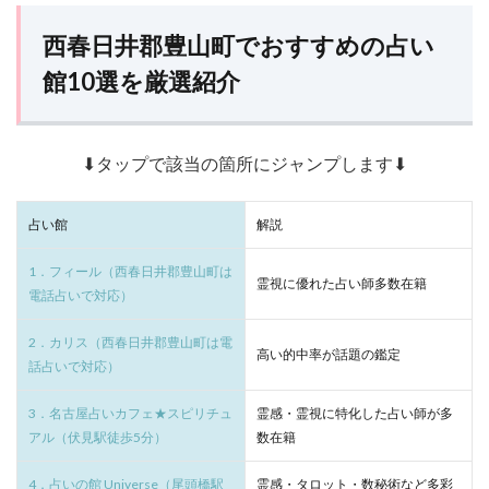
西春日井郡豊山町でおすすめの占い
館10選を厳選紹介
⬇タップで該当の箇所にジャンプします⬇
占い館
解説
1．フィール（西春日井郡豊山町は
霊視に優れた占い師多数在籍
電話占いで対応）
2．カリス（西春日井郡豊山町は電
高い的中率が話題の鑑定
話占いで対応）
3．名古屋占いカフェ★スピリチュ
霊感・霊視に特化した占い師が多
アル（伏見駅徒歩5分）
数在籍
4．占いの館 Universe（尾頭橋駅
霊感・タロット・数秘術など多彩