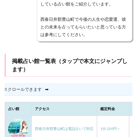
している占い館をご紹介しています。
電話占いエスペラント
電話占いマディア
電話占いウラナ
電話占いウィッシュ
西春日井郡豊山町で今後の人生や恋愛運、彼
電話占いインスピ
電話占いアトランティス
との未来を占ってもらいたいと思っている方
は参考にしてください。
電話占いアクシア
電話占い
電話はしない
難波
離婚
雅恵
電話占いフィール
電話占いマヒナ
関西
霊能者
魅理亜
掲載占い館一覧表（タップで本文にジャンプし
高崎
駅前
香桜
風水
願いが叶う
ます）
願い
音信不通
韓国
霊視
霊能力者
電話占いメル
霊感
電話占い虹運
電話占い絆
縦横にスクロール
⬇
電話占い優
電話占いヴェルニ
電話占いロバミミ
電話占いリノア
電話占いリエル
電話占いラフィネ
電話占いユアーズ
除霊
開運
石切
経済
占い館
アクセス
鑑定料金
お
花COCO
自分から連絡しない
美魅
縁結び
縁強化
縁切り
絶対
結婚指輪
結婚
西春日井郡豊山町は電話占いで対応
1分 220円～
霊
結夢
純愛
藤田先生
節度
算命学