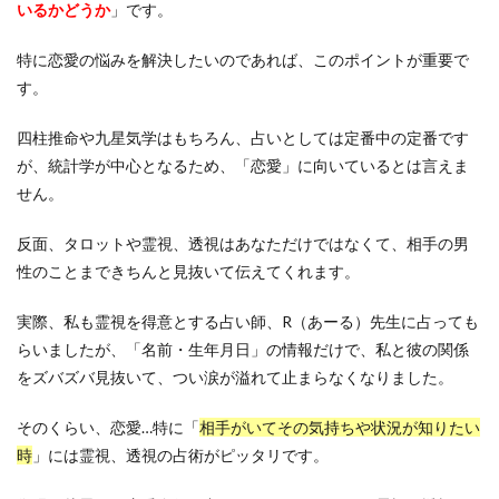
いるかどうか
」です。
特に恋愛の悩みを解決したいのであれば、このポイントが重要で
す。
四柱推命や九星気学はもちろん、占いとしては定番中の定番です
が、統計学が中心となるため、「恋愛」に向いているとは言えま
せん。
反面、タロットや霊視、透視はあなただけではなくて、相手の男
性のことまできちんと見抜いて伝えてくれます。
実際、私も霊視を得意とする占い師、R（あーる）先生に占っても
らいましたが、「名前・生年月日」の情報だけで、私と彼の関係
をズバズバ見抜いて、つい涙が溢れて止まらなくなりました。
そのくらい、恋愛…特に「
相手がいてその気持ちや状況が知りたい
時
」には霊視、透視の占術がピッタリです。