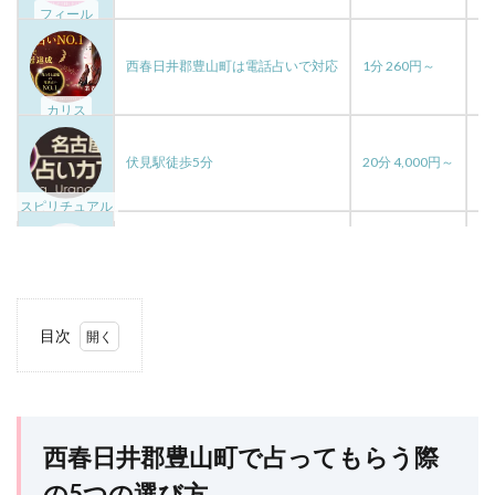
フィール
空
程
福山
祥香
神社
神戸
神奈川
確実
落とす
行動
鑑定
西春日井郡豊山町は電話占いで対応
1分 260円～
高
途絶えた
銀行振込
銀座
金運
カリス
都合のいい女
運命の人
運命
運
連絡先
連絡しない
伏見駅徒歩5分
連絡
透輝
見える
20分 4,000円～
透瞳
霊
逆夢
退会
転機
豊か
諸縁
話題
スピリチュアル
評判
解約
見抜く方法
尾頭橋駅徒歩15分
10分 2,200円～
多
待ち受け画像，彼氏，離れられなくなる
彼氏
10分無料
エンジェルナンバー
ゲッターズ飯田
Universe
クレジットカード
クリス
キープの女
目次
名古屋駅バス・徒歩40分
1件 1,100円～
心
キャンペーン
カリス
カオン
カエラ
1
西春
カウンセリング
エレナ
サイト
エリザベス
アストローザー
日井
郡豊
エッチしたい
ウィル
インスピレーション
山町
西春日井郡豊山町で占ってもらう際
新瑞橋駅徒歩5分
20分 3,300円～
特
イケメン通り
アンジュ
アン
で占
って
の5つの選び方
アプローチしない
アセンデッドマスター
よく
アリーナ