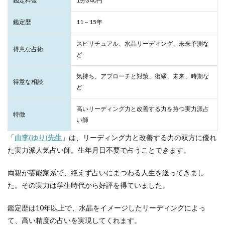
鑑定料金
1分340円
鑑定歴
11－15年
スピリチュアル、水晶リーディング、未来予測な
得意な占術
ど
気持ち、アプローチと対策、復縁、未来、時期な
得意な相談
ど
高いリーディング力と改善する力を持つ実力派占
特徴
い師
「
由李(ゆり)先生
」は、リーディング力と改善する力の双方に優れ
た実力派人気占い師。生年月日不要で占うことできます。
両親が霊能家系で、絶えず占いにまつわる人生を送ってきまし
た。その実力は学生時代から好評を得ていました。
鑑定歴は10年以上で、水晶をイメージしたリーディングによっ
て、高い精度の占いを実現してくれます。