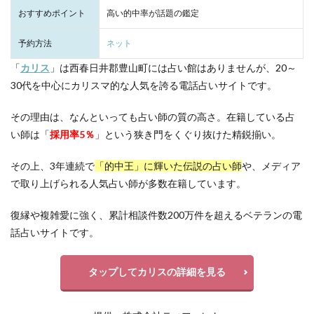
おすすめポイント
高い的中率が話題の鑑定
予約方法
ネット
「
カリス
」は西春日井郡豊山町には占い館はありませんが、20～
30代を中心にカリスマ的な人気を誇る電話占いサイトです。
その理由は、なんといっても占い師の質の高さ。在籍している占
い師は「
採用率5％
」という狭き門をくぐり抜けた精鋭揃い。
その上、3年連続で
「的中王」に輝いた伝説の占い師
や、メディア
で取り上げられる人気占い師が多数在籍しています。
復縁や複雑愛に強く、累計相談件数200万件を超えるベテランの電
話占いサイトです。
タップしてカリスの詳細を見る