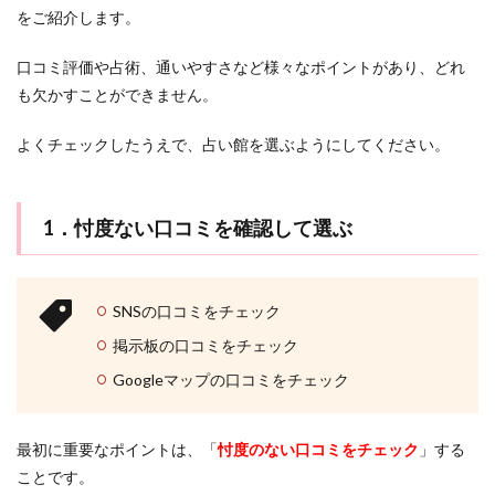
なりかわり
なし
なくす
くじゃく
お金
こ
をご紹介します。
こ！
お試し
おみくじ
おばあさん
HARU
西春
口コミ評価や占術、通いやすさなど様々なポイントがあり、どれ
日井
おすすめ
おすすま
いい感じ
Shanti
郡豊
も欠かすことができません。
SATORI電話占い
mio
LINE背景
LINE占い
山町
の占
LINEはするけど
LINE
ランキング
上野
よくチェックしたうえで、占い館を選ぶようにしてください。
いを
目的
彼女持ち
奇跡
好きな人
好きなのに
別に
好きだけど
好きだから
女性心理
女性
紹介
1．忖度ない口コミを確認して選ぶ
女の勘
女
奪う
天音
好きな女性にだけ
4
占い
天王寺
天河りんご
天使
大須
大阪
館で
大宮
夢占い
夢
変化
埼玉
鑑定
SNSの口コミをチェック
を受
好きな人に振られる夢
好意がある
土岐天命
ける
掲示板の口コミをチェック
際の
幸運
彼女
彗蓮
当たる
当たらない
Googleマップの口コミをチェック
流れ
強力
強い
弥頼
引き寄せの法則
5
引き寄せ
広島
幸せ
好転反応
岩代
占っ
最初に重要なポイントは、「
忖度のない口コミをチェック
」する
ても
岡山
将来を考えて
対面鑑定
対処法
ことです。
らう