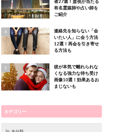
者27選！霊視が当たる
られる夢
有名霊媒師や占い師を
ご紹介
強い
弥頼
粋
得意な相談
得意な占術
を考えて
連絡先を知らない「会
四街道
不倫
する鑑定
恋愛、不倫など
霊感霊視、タロットなど
いたい人」に会う方法
会いたい
12選！再会を引き寄せ
る方法も
京都
亜由美
命
占い
ぎて怖い
恋愛、複雑な恋愛など
霊感、霊視など
彼が本気で離れられな
占い師
くなる強力な待ち受け
典
初回無料
画像10選！効果あるお
まじないも
レベルの的中
気持ち、アプローチなど
スピリチュアル、水晶な
カテゴリー
楽になった
人生の方向性、魂など
チャネリング、占いなど
未分類