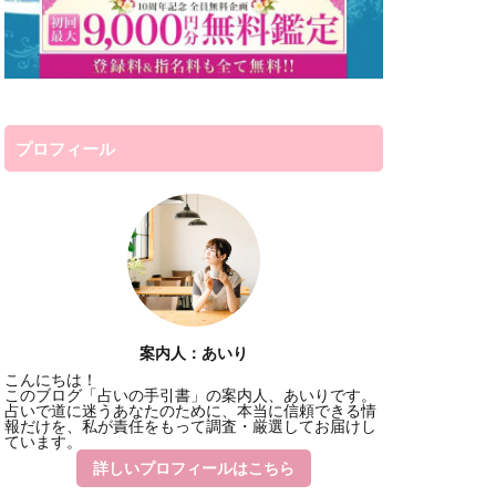
新大久保
占いデスティニー
話占いコメット
プロフィール
電話占いインスピ
離婚
雅恵
香桜
風水
霊感
電話占いリノア
経済
花COCO
結婚
結夢
案内人：あいり
こんにちは！
神戸
神奈川
このブログ「占いの手引書」の案内人、あいりです。
占いで道に迷うあなたのために、本当に信頼できる情
合のいい女
報だけを、私が責任をもって調査・厳選してお届けし
ています。
透瞳
逆夢
詳しいプロフィールはこちら