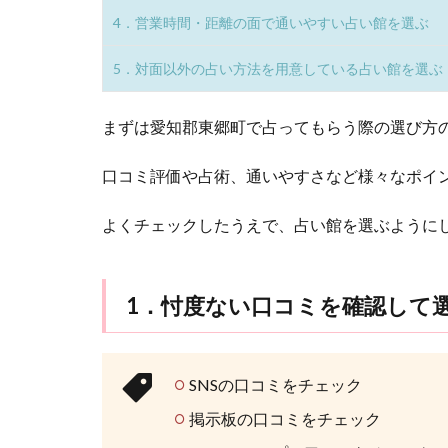
つ
矢場町駅徒歩2分
20分
4．営業時間・距離の面で通いやすい占い館を選ぶ
の
選
千里眼
び
5．対面以外の占い方法を用意している占い館を選ぶ
方
2
まずは愛知郡東郷町で占ってもらう際の選び方
愛
知
口コミ評価や占術、通いやすさなど様々なポイ
郡
東
よくチェックしたうえで、占い館を選ぶように
郷
町
で
お
1．忖度ない口コミを確認して
す
す
め
の
SNSの口コミをチェック
占
掲示板の口コミをチェック
い
館