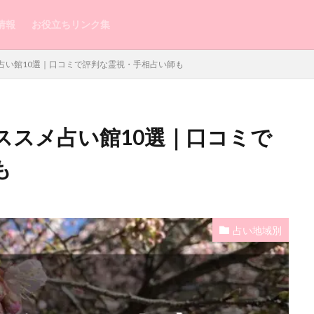
情報
お役立ちリンク集
占い館10選｜口コミで評判な霊視・手相占い師も
ススメ占い館10選｜口コミで
浮気相手
浮気してるか
浮気してもいいよ
浮気
浅草
毎日来てたLINE
湯布院
毎日
正夢
横浜中華街
横浜
も
東京駅
東京
来栖もか
渋谷
潜在意識
来ない
的中王
異性
略奪愛
町田
男性
男
由李
特徴
特典
片思い
熊本
煌月
無視
無料
占い地域別
朱門
瞬
恋愛占い
愛梨
愛情表現
意味
恵蓮
愛運アップ
恋愛相談
恋愛成就
恋愛
手相
急に冷たい
しい男性
心結
心理
心斎橋
復縁
後払い
後悔
本音
本物
未読無視
未読
未練がある
未練