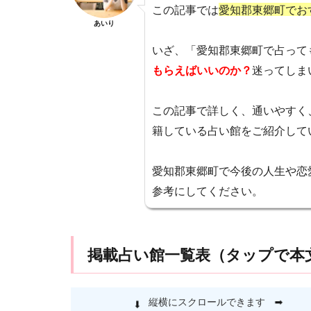
この記事では
愛知郡東郷町でお
待ち受け画像，彼
あいり
クレジットカード
いざ、「愛知郡東郷町で占って
カウンセリング
もらえばいいのか？
迷ってしま
イケメン通り
サイン
ゆか
この記事で詳しく、通いやすく
マツコデラックス
籍している占い館をご紹介して
デラックス
ショック
シ
愛知郡東郷町で今後の人生や恋
500円
4444
参考にしてください。
2121
20分
もう連絡するの
なくす
くじ
掲載占い館一覧表（タップで本
いい感じ
Sha
ランキング
女性心理
女