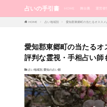
占いの手引書
HOME
舞台裏
運営者
カテゴリー
HOME
占い地域別
愛知郡東郷町の当たるオススメ
タグ
愛知郡東郷町の当たるオ
1010
水戸
沖縄
池袋
評判な霊視・手相占い師
梅田
柔軟
相談
直感
占い地域別
,
愛知の占い館
理想
現実
来なくなった
恐ろしい
恋
思念伝達
忙
札幌
星乃叶