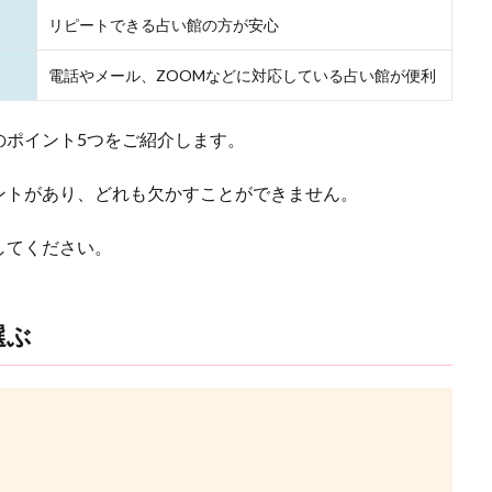
 2,200円～
予約なしOKの大手
人柄も鑑
リピートできる占い館の方が安心
an先生
電話やメール、ZOOMなどに対応している占い館が便利
のポイント5つをご紹介します。
ントがあり、どれも欠かすことができません。
してください。
選ぶ