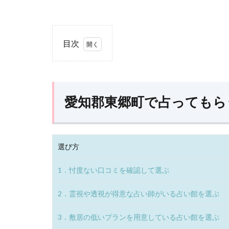
知立駅徒歩24分
30分
癒し空間そら
目次
豊田市駅徒歩10分
30分
1
愛
シャフル
知
郡
愛知郡東郷町で占ってもら
栄駅徒歩3分
10分
東
郷
イーマジョ矢場町
町
で
栄駅徒歩3分
10分
占
選び方
っ
イーマジョ錦
て
1．忖度ない口コミを確認して選ぶ
も
ら
伏見駅徒歩5分
20分
2．霊視や透視が得意な占い師がいる占い館を選ぶ
う
スピリチュアル
際
3．敷居の低いプランを用意している占い館を選ぶ
の5