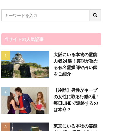
ゲッターズ飯田
カエラ
ンスピレーション
く
サイキック
当サイトの人気記事
オ
マツコ会議
シャ
トウマ
大阪にいる本物の霊能
ジンクス
力者24選！霊視が当た
666
555
る有名霊媒師や占い師
をご紹介
244
222
ann
【冷酷】男性がキープ
なし
の女性に取る行動7選！
すすめ
おすすま
毎日LINEで連絡するの
は本命？
するけど
LINE
好きだから
東京にいる本物の霊能
天河りんご