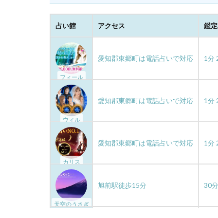
天使
大須
好意がある
占い館
アクセス
鑑定
引き寄せの法則
対面鑑定
対
愛知郡東郷町は電話占いで対応
1分 
付き合う前
フィール
仙台駅
仙台
予約なし
予
愛知郡東郷町は電話占いで対応
1分 
啓発
咲輝
ウィル
千葉
出会い
初回
出会う
愛知郡東郷町は電話占いで対応
1分 
カリス
旭前駅徒歩15分
30分
天空のうさぎ