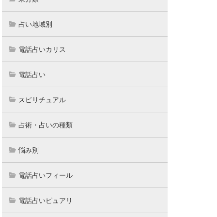
になった
心身の不調、恋愛など
霊視、九星気学など
占い地域別
電話占いカリス
で全て的中
恋愛、仕事など
手相学、占星学など
電話占い
しかった
恋愛、仕事など
霊感霊視、タロットなど
スピリチュアル
占術・占いの種類
いて驚いた
恋愛、相性など
霊感霊視、手相など
悩み別
電話占いフィール
気持ちに
恋愛、仕事など
惠比澤占術、霊視など
電話占いピュアリ