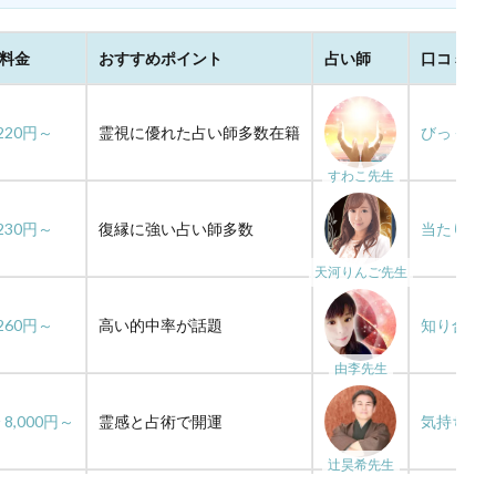
大阪
大宮
夢占い
夢
変化
埼玉
好きな人に振
土岐天命
幸運
彼女
彗蓮
当たる
当たらない
強力
料金
おすすめポイント
占い師
口コミ抜
引き寄せ
広島
幸せ
好転反応
岩代
岡山
将来
処法
安定
安い
宇都宮
孔雀
如月 鳳美
執着
220円～
霊視に優れた占い師多数在籍
びっくり
信じる心
使い方
体験談
体の関係
会えた
会いたい人
すわこ先生
付き合えた
仕事運
先払い
仕事
人生
人気
約
中華街
不思議な感覚
不吉
元カノ
先生
四柱推
230円～
復縁に強い占い師多数
当たりす
咲喜
名古屋
吉祥寺
叶う
口コミ
叉紗
占い館
天河りんご先生
千秀
勇気
努力
前兆
別れる
別れた
初回特
鹿児島
260円～
高い的中率が話題
知り合い
由李先生
検索
 8,000円～
霊感と占術で開運
気持ちが
辻昊希先生