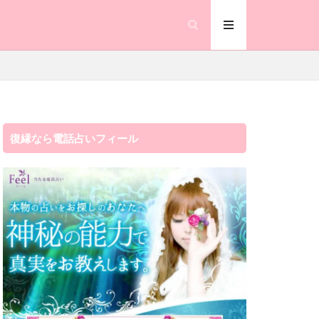
復縁なら電話占いフィール
流れ
注意点
楽観的
瑠璃華
真矢
瑛未
瀧山
瀧山 歩
恐ろしい程
思考
成田山
才能
未来
月凰