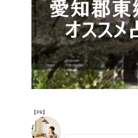
晶貴
晴明神
新たな局面
電話占いクォーレ
電話占いスペーシ
電話占いエスペラ
電話占いアトラン
電話占いフィール
願いが叶う
電話占い虹運
電話占いリエル
自分から連絡しな
純愛
藤田先
【PR】
確実
落とす
運命の人
運
退会
転機