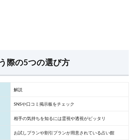
 5,000円～
霊視と整体の独自鑑定
症状が楽
永井栄治先生
 3,900円
14年の実績あり
タロット
斉藤郷琉先生
う際の5つの選び方
 1,000円～
気軽に楽しめる占い
とても楽
心蓮先生
 1,000円～
驚異の的中率
当たって
解説
伽奈先生
SNSや口コミ掲示板をチェック
 4,000円～
霊視に特化した鑑定
前向きな
相手の気持ちを知るには霊視や透視がピッタリ
惠比澤舞先生
お試しプランや割引プランが用意されている占い館