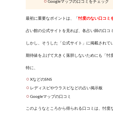
Googleマップの口コミをチェック
10
選
を
最初に重要なポイントは、「
忖度のない口コミ
厳
選
紹
占い館の公式サイトを見れば、各占い師の口コ
介
しかし、そうした「公式サイト」に掲載されて
3
迷っ
期待値を上げて大きく落胆しないためにも「忖
たら
こ
こ！
特に、
愛知
郡東
XなどのSNS
郷町
の占
レディスピやウラスピなどの占い掲示板
いを
Googleマップの口コミ
目的
別に
このようなところから得られる口コミは、忖度
紹介