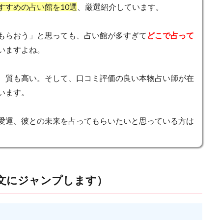
すすめの占い館を10選
、厳選紹介しています。
氏，離れられなくなる
彼氏
10分無料
エンジェルナンバー
クリス
キープの女
キャンペーン
カリス
カオン
もらおう」と思っても、占い館が多すぎて
どこで占って
エレナ
サイト
エリザベス
エッチしたい
ウィル
イ
いますよね。
アンジュ
アン
アプローチしない
アセンデッドマスター
よ
り
ビル
ライトワーカー
ユタ
メッセージ
ミミ
ミ
、質も高い。そして、口コミ評価の良い本物占い師が在
マツコ
ポジティブ
ブルーローズアリア
ヒーリング
サ
います。
テレビ
テクニック
ツインレイ
タロット
スピリチュアル
ャンティ
ゆり
やめる
ルヴィ先生
30分無料
777
愛運、彼との未来を占ってもらいたいと思っている方は
444
3333
333
33
311
2323
Ange
2
無料
1919
1818
1717
1414
1123
111
7777
おまじない
みんなの電話占い
ほのか
なんば
なりかわり
ゃく
お金
お試し
おみくじ
おばあさん
HARU
お
文にジャンプします）
nti
SATORI電話占い
mio
LINE背景
LINE占い
LINEは
上野
彼女持ち
奇跡
好きな人
好きなのに
好きだけど
縦横にスクロールできます
➡
⬇
性
女の勘
女
奪う
天音
好きな女性にだけ
天王寺