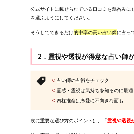
4
公式サイトに載せられている口コミを鵜呑みに
占
を選ぶようにしてください。
い
館
で
そうしてできるだけ
的中率の高い占い師
に占っ
鑑
定
を
2．霊視や透視が得意な占い師
受
け
る
際
占い師の占術をチェック
の
流
霊感・霊視は気持ちを知るのに最適
れ
四柱推命は恋愛に不向きな面も
5
占っ
ても
次に重要な選び方のポイントは、「
霊視や透視
らう
なら