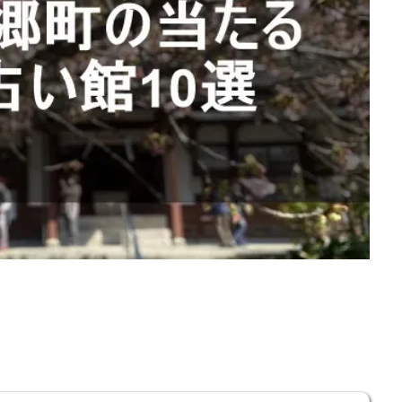
社
既読無視
振られる
既読
方法
新潟
新宿
断つ
料金
数字
支払方法
瞑想
知らない
待ち受け
電話占いピクシィ
電話占いハーモニー
電話占いニーケ
電話
ア
電話占いスピカ
電話占いステラコール
電話占いシエロ
電
ント
電話占いマディア
電話占いウラナ
電話占いウィッシュ
ティス
電話占いアクシア
電話占い
電話はしない
難波
電話占いマヒナ
関西
霊能者
魅理亜
高崎
駅前
願い
音信不通
韓国
霊視
霊能力者
電話占いメル
電話占い絆
電話占い優
電話占いヴェルニ
電話占いロバミミ
電話占いラフィネ
電話占いユアーズ
除霊
開運
石切
い
美魅
縁結び
縁強化
縁切り
絶対
結婚指輪
生
節度
算命学
空
程
福山
祥香
神社
行動
鑑定
途絶えた
銀行振込
銀座
金運
都
命
運
連絡先
連絡しない
連絡
透輝
見える
豊か
諸縁
話題
評判
解約
見抜く方法