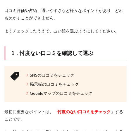
なりかわり
なし
なくす
くじゃく
お金
介
お試し
おみくじ
おばあさん
HARU
口コミ評価や占術、通いやすさなど様々なポイントがあり、どれ
4
も欠かすことができません。
おすすめ
おすすま
いい感じ
Shanti
占い
館で
SATORI電話占い
mio
LINE背景
LINE占い
よくチェックしたうえで、占い館を選ぶようにしてください。
鑑定
LINEはするけど
LINE
ランキング
上野
を受
ける
彼女持ち
奇跡
好きな人
好きなのに
際の
流れ
1．忖度ない口コミを確認して選ぶ
好きだけど
好きだから
女性心理
女性
5
女の勘
女
奪う
天音
好きな女性にだけ
占っ
天王寺
天河りんご
天使
大須
大阪
ても
SNSの口コミをチェック
らう
大宮
夢占い
夢
変化
埼玉
なら
掲示板の口コミをチェック
好きな人に振られる夢
好意がある
土岐天命
電話
Googleマップの口コミをチェック
占い
幸運
彼女
彗蓮
当たる
当たらない
もお
すす
強力
強い
弥頼
引き寄せの法則
め！
最初に重要なポイントは、「
忖度のない口コミをチェック
」する
引き寄せ
広島
幸せ
好転反応
岩代
3つ
ことです。
のメ
岡山
将来を考えて
対面鑑定
対処法
リッ
トを