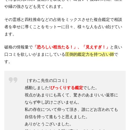
や縁の強さなども見てくれます。
その霊感と四柱推命などの占術をミックスさせた複合鑑定で相談
者を幸せに導くことをモットーに日々、様々な人を占い続けてい
ます。
破格の情報量で
「恐ろしい程当たる！」、「見えすぎ！」
と良い
口コミを欲しいがままにしている
圧倒的鑑定力を持つ占い師
で
す。
［すわこ先生の口コミ］
感動しました!
びっくりする鑑定
でした。
視点があまりにも高くて、驚きのあまりいい返答に
ならず申し訳けございません。
私の存在について仰って頂き、誰にどお言われても
自信を持って進もうと思えました。
ありがとうございました。