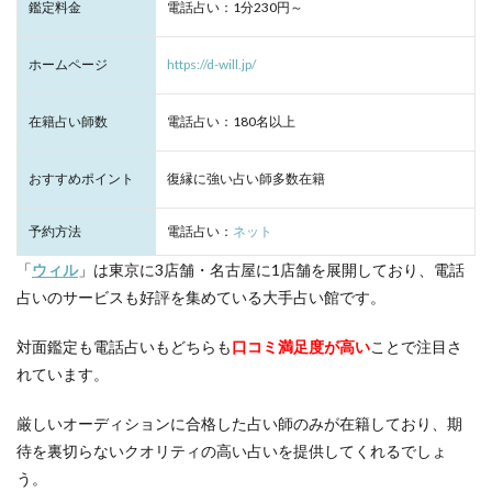
鑑定料金
電話占い：1分230円～
ホームページ
https://d-will.jp/
在籍占い師数
電話占い：180名以上
おすすめポイント
復縁に強い占い師多数在籍
予約方法
電話占い：
ネット
「
ウィル
」は東京に3店舗・名古屋に1店舗を展開しており、電話
占いのサービスも好評を集めている大手占い館です。
対面鑑定も電話占いもどちらも
口コミ満足度が高い
ことで注目さ
れています。
厳しいオーディションに合格した占い師のみが在籍しており、期
待を裏切らないクオリティの高い占いを提供してくれるでしょ
う。