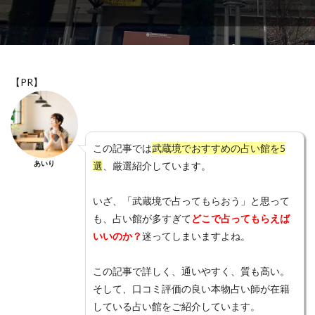
愛情表現
意味
恵蓮
恐ろしい程
恐ろしい
恋愛運アップ
恋愛相談
恋愛成就
恋愛
手相
急に冷たい
思考
思念伝達
忙しい男性
心結
心理
心斎橋
復縁
【PR】
後払い
後悔
成田山
才能
札幌
星乃叶
本音
本物
未読無視
未読
未練がある
未練
未来
月凰
晶貴
この記事では
武蔵境でおすすめの占い館を5
晴明神社
既読無視
振られる
既読
方法
あいり
選
、厳選紹介しています。
新潟
新宿
新大久保
新たな局面
断つ
いざ、「武蔵境で占ってもらおう」と思って
料金
数字
支払方法
瞑想
知らない
も、占い館が多すぎて
どこで占ってもらえば
待ち受け
電話占いクォーレ
電話占いピクシィ
いいのか？
迷ってしまいますよね。
電話占いハーモニー
電話占いニーケ
電話占いデスティニー
電話占いスペーシア
この記事で詳しく、通いやすく、質も高い。
そして、口コミ評価の良い本物占い師が在籍
電話占いスピカ
電話占いステラコール
している占い館をご紹介しています。
電話占いシエロ
電話占いコメット