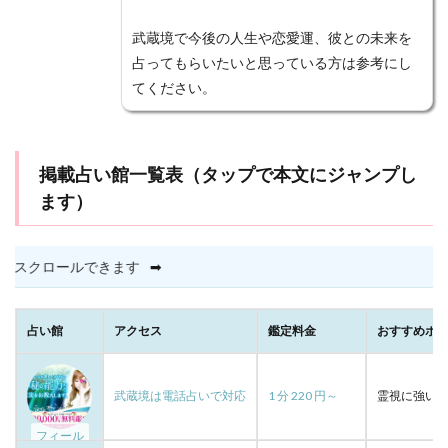
電話占いエスペラント
電話占いマディア
武蔵境で今後の人生や恋愛運、彼との未来を
電話占いウラナ
電話占いウィッシュ
占ってもらいたいと思っている方は参考にし
電話占いインスピ
電話占いアトランティス
てください。
電話占いアクシア
電話占い
電話はしない
難波
離婚
雅恵
電話占いフィール
掲載占い館一覧表（タップで本文にジャンプし
電話占いマヒナ
関西
霊能者
魅理亜
ます）
高崎
駅前
香桜
風水
願いが叶う
願い
音信不通
韓国
霊視
霊能力者
電話占いメル
霊感
電話占い虹運
電話占い絆
縦横にスクロールで
⬇
電話占い優
電話占いヴェルニ
電話占いロバミミ
電話占いリノア
電話占いリエル
電話占いラフィネ
占い館
アクセス
鑑定料金
おすすめポ
電話占いユアーズ
除霊
開運
石切
経済
花COCO
自分から連絡しない
美魅
縁結び
武蔵境は電話占いで対応
1 分 220 円～
霊視に強い
縁強化
縁切り
絶対
結婚指輪
結婚
フィール
結夢
純愛
藤田先生
節度
算命学