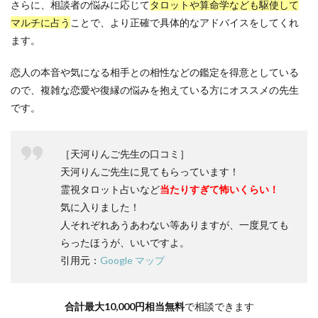
さらに、相談者の悩みに応じて
タロットや算命学なども駆使して
マルチに占う
ことで、より正確で具体的なアドバイスをしてくれ
ます。
恋人の本音や気になる相手との相性などの鑑定を得意としている
ので、複雑な恋愛や復縁の悩みを抱えている方にオススメの先生
です。
［天河りんご先生の口コミ］
天河りんご先生に見てもらっています！
霊視タロット占いなど
当たりすぎて怖いくらい！
気に入りました！
人それぞれあうあわない等ありますが、一度見ても
らったほうが、いいですよ。
引用元：
Google マップ
合計最大10,000円相当無料
で相談できます