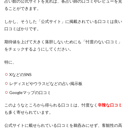
占い館の公式サイトを見れば、各占い師の口コミやレビューを見
安定
安い
宇都宮
孔雀
如月 鳳美
紹介
ることができます。
執着
四街道
不倫
付き合う前
信じる心
6
使い方
体験談
体の関係
会えた
まと
しかし、そうした「公式サイト」に掲載されている口コミは良い
め
会いたい人
会いたい
仙台駅
仙台
口コミばかりです。
付き合えた
仕事運
先払い
仕事
人生
期待値を上げて大きく落胆しないためにも「忖度のない口コミ」
人気
京都
亜由美
予約なし
予約
をチェックするようにしてください。
中華街
不思議な感覚
不吉
元カノ
先生
特に、
四柱推命
占い
啓発
咲輝
咲喜
名古屋
吉祥寺
叶う
口コミ
叉紗
XなどのSNS
占い館
占い師
千葉
出会い
千秀
レディスピやウラスピなどの占い掲示板
勇気
努力
前兆
別れる
別れた
Googleマップの口コミ
初回特典
初回無料
初回
出会う
鹿児島
このようなところから得られる口コミは、忖度なく
辛辣な口コミ
も多く寄せられています。
検索
公式サイトに載せられている口コミを鵜呑みにせず、客観性の高