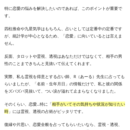
特に恋愛の悩みを解決したいのであれば、このポイントが重要で
す。
四柱推命や九星気学はもちろん、占いとしては定番中の定番です
が、統計学が中心となるため、「恋愛」に向いているとは言えま
せん。
反面、タロットや霊視、透視はあなただけではなくて、相手の男
性のことまできちんと見抜いて伝えてくれます。
実際、私も霊視を得意とする占い師、R（あーる）先生に占っても
らいましたが、「名前・生年月日」の情報だけで、私と彼の関係
をズバズバ見抜いて、つい涙が溢れて止まらなくなりました。
そのくらい、恋愛…特に「
相手がいてその気持ちや状況が知りたい
時
」には霊視、透視の占術がピッタリです。
復縁や片思い、恋愛全般を占ってもらいたいなら、霊視・透視、