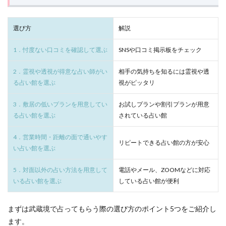
の選
び方
サイキック
サイン
ゆかり
ビル
2
選び方
解説
ライトワーカー
ユタ
メッセージ
ミミ
武蔵
ミオ
マツコ会議
マツコデラックス
マツコ
境で
1．忖度ない口コミを確認して選ぶ
SNSや口コミ掲示板をチェック
おす
ポジティブ
ブルーローズアリア
ヒーリング
すめ
2．霊視や透視が得意な占い師がい
相手の気持ちを知るには霊視や透
の占
サシャ
トウマ
デラックス
テレビ
い館
る占い館を選ぶ
視がピッタリ
テクニック
ツインレイ
タロット
5選
を厳
3．敷居の低いプランを用意してい
お試しプランや割引プランが用意
スピリチュアル
ジンクス
ショック
選紹
る占い館を選ぶ
されている占い館
介
シャンティ
ゆり
やめる
ルヴィ先生
3
30分無料
777
666
555
500円
4．営業時間・距離の面で通いやす
リピートできる占い館の方が安心
迷っ
い占い館を選ぶ
4444
444
3333
333
33
311
たら
こ
2323
Ange
2244
222
2121
5．対面以外の占い方法を用意して
電話やメール、ZOOMなどに対応
こ！
武蔵
いる占い館を選ぶ
20分無料
1919
1818
している占い館が便利
1717
1414
境の
1123
111
7777
ann
もう連絡するの
占い
を目
まずは武蔵境で占ってもらう際の選び方のポイント5つをご紹介し
おまじない
みんなの電話占い
ほのか
なんば
的別
ます。
に紹