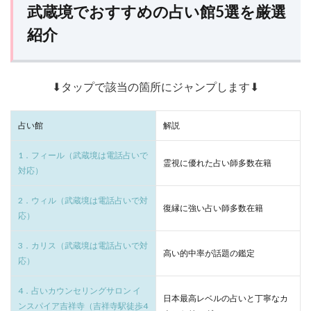
武蔵境でおすすめの占い館5選を厳選
紹介
⬇タップで該当の箇所にジャンプします⬇
占い館
解説
1．フィール（武蔵境は電話占いで
霊視に優れた占い師多数在籍
対応）
2．ウィル（武蔵境は電話占いで対
復縁に強い占い師多数在籍
応）
3．カリス（武蔵境は電話占いで対
高い的中率が話題の鑑定
応）
4．占いカウンセリングサロン イ
日本最高レベルの占いと丁寧なカ
ンスパイア吉祥寺（吉祥寺駅徒歩4