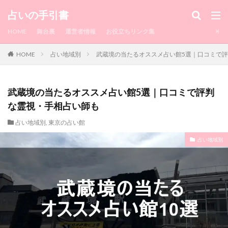
カテゴリー
占いの手引書
HOME
舞台裏
運営者情報
お役立ちリンク集
HOME
占い地域別
武蔵境の当たるオススメ占い館5選｜口コミで
タグ
1010
水戸
浮気相手
浮気してるか
浮気してもいいよ
浮気
浅草
流れ
武蔵境の当たるオススメ占い館5選｜口コミで評判
注意点
沖縄
池袋
毎日来てたLINE
な霊視・手相占い師も
湯布院
毎日
正夢
横浜中華街
横浜
占い地域別
,
東京の占い館
楽観的
梅田
柔軟
東京駅
東京
占い地域別
来栖もか
渋谷
潜在意識
来ない
瑠璃華
真矢
相談
直感
的中王
異性
略奪愛
町田
男性
男
由李
瑛未
瀧山
理想
現実
特徴
特典
片思い
熊本
煌月
無視
無料
瀧山 歩
来なくなった
朱門
瞬
恋愛占い
愛梨