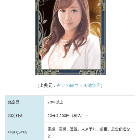
（出典元：
占いの館ウィル池袋店
）
鑑定歴
20年以上
鑑定料金
20分 5,500円（税込）～
霊感、霊視、透視、未来予知、前世、思念伝達な
得意な占術
ど