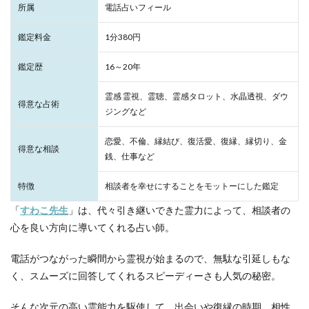
所属
電話占いフィール
鑑定料金
1分380円
鑑定歴
16～20年
霊感 霊視、霊聴、霊感タロット、水晶透視、ダウ
得意な占術
ジングなど
恋愛、不倫、縁結び、復活愛、復縁、縁切り、金
得意な相談
銭、仕事など
特徴
相談者を幸せにすることをモットーにした鑑定
「
すわこ先生
」は、代々引き継いできた霊力によって、相談者の
心を良い方向に導いてくれる占い師。
電話がつながった瞬間から霊視が始まるので、無駄な引延しもな
く、スムーズに回答してくれるスピーディーさも人気の秘密。
そんな次元の高い霊能力を駆使して、出会いや復縁の時期、相性