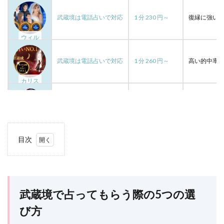
空
程
福山
祥香
神社
神戸
武蔵境は電話占いで対応
1 分 230 円～
復縁に強い
神奈川
確実
落とす
行動
鑑定
ウィル
途絶えた
銀行振込
銀座
金運
都合のいい女
運命の人
運命
運
連絡先
武蔵境は電話占いで対応
1 分 260 円～
高い的中率
連絡しない
連絡
透輝
見える
透瞳
カリス
逆夢
退会
転機
豊か
諸縁
話題
評判
解約
見抜く方法
吉祥寺駅徒歩4分
15 分 3,300 円～
日本最高レ
待ち受け画像，彼氏，離れられなくなる
彼氏
インスパイア吉祥寺
10分無料
エンジェルナンバー
ゲッターズ飯田
目次
吉祥寺駅徒歩2分
20 分 3,300 円～
人生の岐路
クレジットカード
クリス
キープの女
1
武蔵
キャンペーン
カリス
カオン
カエラ
アリーナ吉祥寺PARCO
境で
カウンセリング
エレナ
サイト
エリザベス
占っ
ても
武蔵境で占ってもらう際の5つの選
エッチしたい
ウィル
インスピレーション
らう
際の
び方
イケメン通り
アンジュ
アン
5つ
アプローチしない
アセンデッドマスター
よく