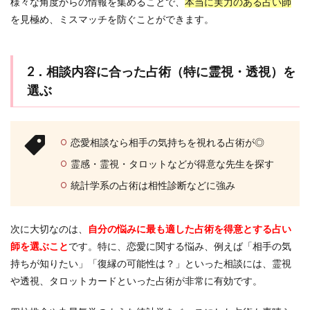
様々な角度からの情報を集めることで、
占い
本当に実力のある占い師
とい
を見極め、ミスマッチを防ぐことができます。
う賢
い選
択と
3つ
2．相談内容に合った占術（特に霊視・透視）を
のメ
選ぶ
リッ
ト
6
まと
恋愛相談なら相手の気持ちを視れる占術が◎
め
霊感・霊視・タロットなどが得意な先生を探す
統計学系の占術は相性診断などに強み
次に大切なのは、
自分の悩みに最も適した占術を得意とする占い
師を選ぶこと
です。特に、恋愛に関する悩み、例えば「相手の気
持ちが知りたい」「復縁の可能性は？」といった相談には、霊視
や透視、タロットカードといった占術が非常に有効です。