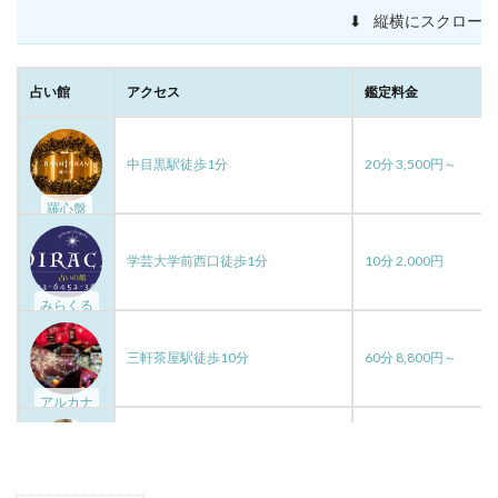
縦横にスクロールできます
⬇
空
程
福山
祥香
神社
神戸
神奈川
確実
落とす
行動
鑑定
占い館
アクセス
鑑定料金
途絶えた
銀行振込
銀座
金運
都合のいい女
運命の人
運命
運
連絡先
連絡しない
連絡
透輝
見える
透瞳
中目黒駅徒歩1分
20分 3,500円～
逆夢
退会
転機
豊か
諸縁
話題
羅心盤
評判
解約
見抜く方法
学芸大学前西口徒歩1分
10分 2,000円
待ち受け画像，彼氏，離れられなくなる
彼氏
10分無料
エンジェルナンバー
ゲッターズ飯田
みらくる
クレジットカード
クリス
キープの女
三軒茶屋駅徒歩10分
60分 8,800円～
キャンペーン
カリス
カオン
カエラ
カウンセリング
エレナ
サイト
エリザベス
アルカナ
エッチしたい
ウィル
インスピレーション
池尻大橋駅徒歩1分
1,100円～9,000円
イケメン通り
アンジュ
アン
アプローチしない
アセンデッドマスター
よく