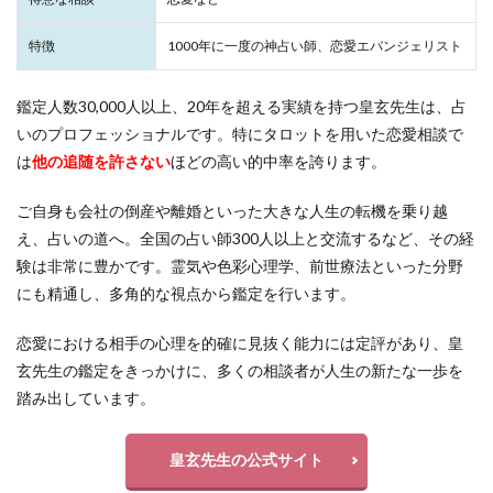
特徴
1000年に一度の神占い師、恋愛エバンジェリスト
鑑定人数30,000人以上、20年を超える実績を持つ皇玄先生は、占
いのプロフェッショナルです。特にタロットを用いた恋愛相談で
は
他の追随を許さない
ほどの高い的中率を誇ります。
ご自身も会社の倒産や離婚といった大きな人生の転機を乗り越
え、占いの道へ。全国の占い師300人以上と交流するなど、その経
験は非常に豊かです。霊気や色彩心理学、前世療法といった分野
にも精通し、多角的な視点から鑑定を行います。
恋愛における相手の心理を的確に見抜く能力には定評があり、皇
玄先生の鑑定をきっかけに、多くの相談者が人生の新たな一歩を
踏み出しています。
皇玄先生の公式サイト