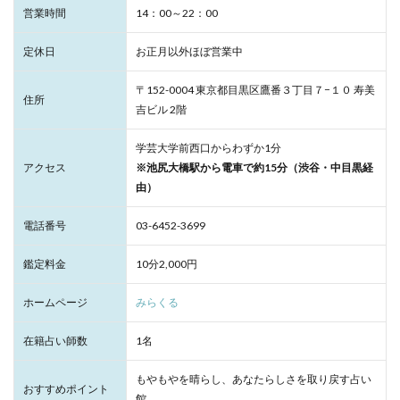
営業時間
14：00～22：00
定休日
お正月以外ほぼ営業中
〒152-0004 東京都目黒区鷹番３丁目７−１０ 寿美
住所
吉ビル 2階
学芸大学前西口からわずか1分
アクセス
※池尻大橋駅から電車で約15分（渋谷・中目黒経
由）
電話番号
03-6452-3699
鑑定料金
10分2,000円
ホームページ
みらくる
在籍占い師数
1名
もやもやを晴らし、あなたらしさを取り戻す占い
おすすめポイント
館