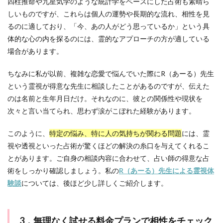
四柱推命や九星気学のような統計学をベースにした占術も素晴ら
しいものですが、これらは個人の運勢や長期的な流れ、相性を見
るのに適しており、「今、あの人がどう思っているか」という具
体的な心の内を探るのには、霊的なアプローチの方が適している
場合があります。
ちなみに私が以前、複雑な恋愛で悩んでいた際にR（あーる）先生
という霊視が得意な先生に相談したことがあるのですが、伝えた
のは名前と生年月日だけ。それなのに、彼との関係性や現状を
次々と言い当てられ、思わず涙がこぼれた経験があります。
このように、
特定の悩み、特に人の気持ちが関わる問題
には、霊
視や透視といった占術が驚くほどの解決の糸口を与えてくれるこ
とがあります。ご自身の相談内容に合わせて、占い師の得意な占
術をしっかり確認しましょう。私の
R（あーる）先生による霊視体
験談
については、後ほど少し詳しくご紹介します。
3．無理なく試せる料金プランで相性をチェック