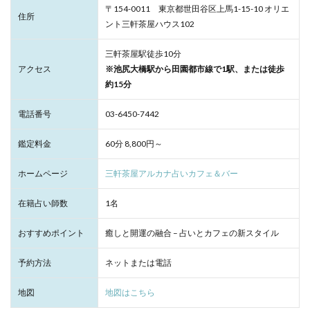
〒154-0011 東京都世田谷区上馬1-15-10 オリエ
住所
ント三軒茶屋ハウス102
三軒茶屋駅徒歩10分
アクセス
※池尻大橋駅から田園都市線で1駅、または徒歩
約15分
電話番号
03-6450-7442
鑑定料金
60分 8,800円～
ホームページ
三軒茶屋アルカナ占いカフェ＆バー
在籍占い師数
1名
おすすめポイント
癒しと開運の融合 – 占いとカフェの新スタイル
予約方法
ネットまたは電話
地図
地図はこちら