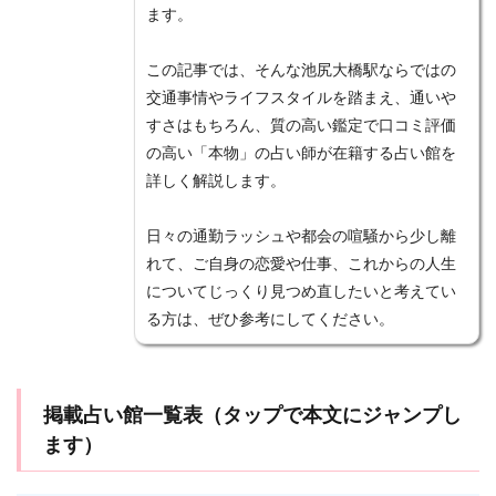
ます。
電話占いエスペラント
電話占いマディア
電話占いウラナ
電話占いウィッシュ
この記事では、そんな池尻大橋駅ならではの
電話占いインスピ
電話占いアトランティス
交通事情やライフスタイルを踏まえ、通いや
すさはもちろん、質の高い鑑定で口コミ評価
電話占いアクシア
電話占い
電話はしない
の高い「本物」の占い師が在籍する占い館を
難波
離婚
雅恵
電話占いフィール
詳しく解説します。
電話占いマヒナ
関西
霊能者
魅理亜
高崎
駅前
香桜
風水
願いが叶う
日々の通勤ラッシュや都会の喧騒から少し離
願い
音信不通
韓国
霊視
霊能力者
れて、ご自身の恋愛や仕事、これからの人生
についてじっくり見つめ直したいと考えてい
電話占いメル
霊感
電話占い虹運
電話占い絆
る方は、ぜひ参考にしてください。
電話占い優
電話占いヴェルニ
電話占いロバミミ
電話占いリノア
電話占いリエル
電話占いラフィネ
電話占いユアーズ
除霊
開運
石切
経済
掲載占い館一覧表（タップで本文にジャンプし
花COCO
自分から連絡しない
美魅
縁結び
ます）
縁強化
縁切り
絶対
結婚指輪
結婚
結夢
純愛
藤田先生
節度
算命学