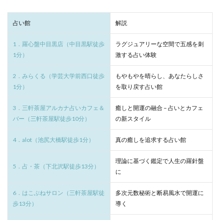
占い館
解説
1．羅心盤中目黒店（中目黒駅徒歩
ラグジュアリーな空間で五感を刺
1分）
激する占い体験
2．みらくる（学芸大学前西口徒歩
もやもやを晴らし、あなたらしさ
1分）
を取り戻す占い館
3．三軒茶屋アルカナ占いカフェ＆
癒しと開運の融合 – 占いとカフェ
バー（三軒茶屋駅徒歩10分）
の新スタイル
4．alot（池尻大橋駅徒歩1分）
真の癒しを追求する占い館
理論に基づく鑑定で人生の羅針盤
5．占・茶（下北沢駅徒歩13分）
に
6．はこぶねサロン（三軒茶屋駅徒
多次元数秘術と断易風水で開運に
歩13分）
導く