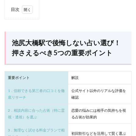
alot
サイキック
サイン
ゆかり
ビル
目次
下北沢駅徒歩13分
50分 10,000円
1
ライトワーカー
ユタ
メッセージ
ミミ
池尻
占・茶
ミオ
マツコ会議
マツコデラックス
マツコ
大橋
駅で
ポジティブ
ブルーローズアリア
ヒーリング
後悔
池尻大橋駅で後悔しない占い選び！
三軒茶屋駅徒歩13分
60分 44,000円～
しな
サシャ
トウマ
デラックス
テレビ
い占
押さえるべき5つの重要ポイント
はこぶねサロン
テクニック
ツインレイ
タロット
い選
び！
スピリチュアル
ジンクス
ショック
押さ
自由が丘駅徒歩2分
15分 2,995円～
える
シャンティ
ゆり
やめる
ルヴィ先生
重要ポイント
べき
解説
TAO
30分無料
777
666
555
500円
5つ
の重
1．信頼できる第三者の口コミを徹
4444
444
3333
公式サイト以外のリアルな評価を
333
33
311
中目黒駅徒歩6分
60分 18,000円
要ポ
底リサーチ
確認
イン
2323
Ange
2244
222
2121
ト
Jewel World
20分無料
1919
1818
1717
1414
2．相談内容に合った占術（特に霊
恋愛の悩みには相手の気持ちを視
2
視・透視）を選ぶ
る占術が効果的
1123
111
7777
ann
もう連絡するの
池尻大橋駅エリアは電話占いで対応
1分 220円～
池尻
大橋
おまじない
みんなの電話占い
ほのか
なんば
3．無理なく試せる料金プランで相
駅周
フィール
初回割引などを活用して賢く選ぶ