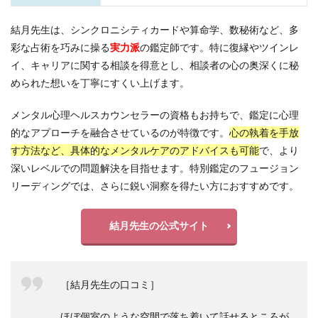
結月先生は、シンクロニシティカードや算命学、数秘術など、多
彩な占術を巧みに操る
実力派
の鑑定師です。特に復縁やツインレ
イ、キャリアに関する相談を得意とし、相談者の心の奥深くに秘
められた想いを丁寧にすくい上げます。
メンタル心理ヘルスカウンセラーの資格もお持ちで、鑑定に心理
的なアプローチを融合させているのが特徴です。
心の執着を手放
す方法など、具体的なメンタルケアのアドバイスも可能
で、より
深いレベルでの問題解決を目指せます。特別鑑定のフュージョン
リーディングでは、さらに鋭い洞察を得たい方におすすめです。
結月先生の公式サイト
［結月先生の口コミ］
ほぼ個室のような空間で落ち着いて話せるところが