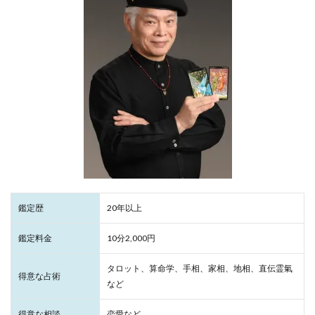
鑑定歴
20年以上
鑑定料金
10分2,000円
タロット、算命学、手相、家相、地相、直伝霊氣
得意な占術
など
得意な相談
恋愛など