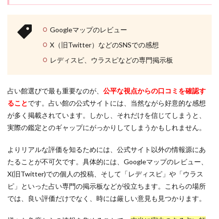
安定
安い
宇都宮
孔雀
如月 鳳美
の占
いを
執着
四街道
不倫
付き合う前
信じる心
目的
別に
Googleマップのレビュー
使い方
体験談
体の関係
会えた
紹介
X（旧Twitter）などのSNSでの感想
会いたい人
会いたい
仙台駅
仙台
4
レディスピ、ウラスピなどの専門掲示板
付き合えた
仕事運
先払い
仕事
人生
占い
館で
人気
京都
亜由美
予約なし
予約
鑑定
を受
中華街
不思議な感覚
不吉
元カノ
先生
占い館選びで最も重要なのが、
公平な視点からの口コミを確認す
ける
ること
です。占い館の公式サイトには、当然ながら好意的な感想
四柱推命
占い
啓発
咲輝
咲喜
際の
が多く掲載されています。しかし、それだけを信じてしまうと、
流れ
名古屋
吉祥寺
叶う
口コミ
叉紗
実際の鑑定とのギャップにがっかりしてしまうかもしれません。
5
占い館
占い師
千葉
出会い
千秀
忙し
勇気
努力
前兆
別れる
別れた
よりリアルな評価を知るためには、公式サイト以外の情報源にあ
い池
尻大
たることが不可欠です。具体的には、Googleマップのレビュー、
初回特典
初回無料
初回
出会う
鹿児島
橋駅
X(旧Twitter)での個人の投稿、そして「レディスピ」や「ウラス
エリ
アの
ピ」といった占い専門の掲示板などが役立ちます。これらの場所
検索
方
では、良い評価だけでなく、時には厳しい意見も見つかります。
へ。
電話