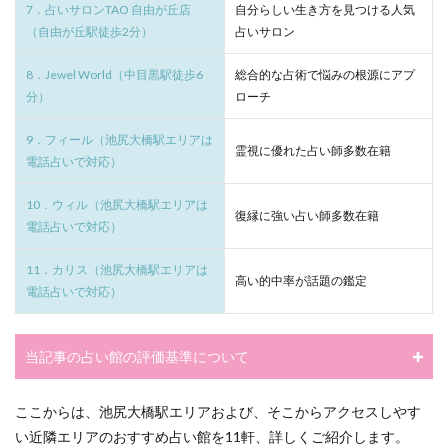
7．占いサロンTAO 自由が丘店
自分らしい生き方を見つける人気
（自由が丘駅徒歩2分）
占いサロン
8．Jewel World（中目黒駅徒歩6
総合的な占術で悩みの根源にアプ
分）
ローチ
9．フィール（池尻大橋駅エリアは
霊視に優れた占い師多数在籍
電話占いで対応）
10．ウィル（池尻大橋駅エリアは
復縁に強い占い師多数在籍
電話占いで対応）
11．カリス（池尻大橋駅エリアは
高い的中率が話題の鑑定
電話占いで対応）
当記事の占い館の評価基準について
ここからは、池尻大橋駅エリアおよび、そこからアクセスしやす
い近隣エリアのおすすめ占い館を11軒、詳しくご紹介します。