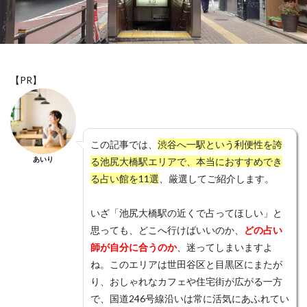
愛情表現
意味
恵蓮
恐ろしい程
恐ろしい
恋愛運アップ
恋愛相談
恋愛成就
恋愛
手相
急に冷たい
思考
思念伝達
忙しい男性
心結
心理
心斎橋
復縁
【PR】
後払い
後悔
成田山
才能
札幌
星乃叶
本音
本物
未読無視
未読
未練がある
未練
未来
月凰
晶貴
この記事では、
渋谷へ一駅という利便性を誇
晴明神社
既読無視
振られる
既読
方法
あいり
る池尻大橋駅エリアで、本当におすすめでき
る占い館を11選
、厳選してご紹介します。
新潟
新宿
新大久保
新たな局面
断つ
料金
数字
支払方法
瞑想
知らない
いざ「池尻大橋駅の近くで占ってほしい」と
待ち受け
電話占いクォーレ
電話占いピクシィ
思っても、どこへ行けばいいのか、
どの占い
電話占いハーモニー
電話占いニーケ
師が自分に合うのか
、迷ってしまいますよ
電話占いデスティニー
電話占いスペーシア
ね。このエリアは世田谷区と目黒区にまたが
り、おしゃれなカフェや住宅街が広がる一方
電話占いスピカ
電話占いステラコール
で、国道246号線沿いは常に活気にあふれてい
電話占いシエロ
電話占いコメット