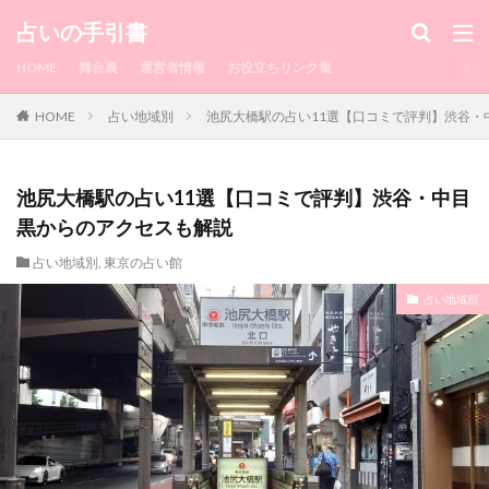
カテゴリー
占いの手引書
HOME
舞台裏
運営者情報
お役立ちリンク集
HOME
占い地域別
池尻大橋駅の占い11選【口コミで評判】渋谷・
タグ
1010
水戸
浮気相手
浮気してるか
浮気してもいいよ
浮気
浅草
流れ
池尻大橋駅の占い11選【口コミで評判】渋谷・中目
注意点
沖縄
池袋
毎日来てたLINE
黒からのアクセスも解説
湯布院
毎日
正夢
横浜中華街
横浜
占い地域別
,
東京の占い館
楽観的
梅田
柔軟
東京駅
東京
占い地域別
来栖もか
渋谷
潜在意識
来ない
瑠璃華
真矢
相談
直感
的中王
異性
略奪愛
町田
男性
男
由李
瑛未
瀧山
理想
現実
特徴
特典
片思い
熊本
煌月
無視
無料
瀧山 歩
来なくなった
朱門
瞬
恋愛占い
愛梨