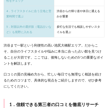
なりかわり
なし
なくす
くじゃく
お金
性をチェック
辺の
おす
お試し
おみくじ
おばあさん
HARU
池尻大橋駅エリアは電話占いで対応
1分 230円～
すめ
4．ライフスタイルに合う立地と営
渋谷からの帰り道や休日に通える
占い
おすすめ
おすすま
いい感じ
Shanti
業時間で選ぶ
かが重要
ウィル
館
SATORI電話占い
mio
LINE背景
LINE占い
11
5．対面以外の選択肢（電話占いな
多忙な生活でも相談しやすいスタ
選｜
LINEはするけど
LINE
ランキング
上野
池尻大橋駅エリアは電話占いで対応
1分 260円～
人気
ど）も視野に入れる
イルを選ぶ
エリ
彼女持ち
奇跡
好きな人
好きなのに
カリス
アか
好きだけど
好きだから
女性心理
女性
らの
渋谷まで一駅という利便性の高い池尻大橋駅エリア。だからこ
アク
女の勘
女
奪う
天音
好きな女性にだけ
そ、自分のライフスタイルや悩みに本当に合った占い館を見つけ
セス
ることが大切です。ここでは、後悔しないための5つの重要なポイ
も解
天王寺
天河りんご
天使
大須
大阪
説
ントを解説します。
大宮
夢占い
夢
変化
埼玉
3
好きな人に振られる夢
好意がある
土岐天命
口コミの質の見極め方から、忙しい毎日でも無理なく相談を続け
迷っ
たら
幸運
彼女
彗蓮
当たる
当たらない
るためのコツまで、具体的な視点をご紹介しますので、ぜひ参考
こ
にしてください。
強力
強い
弥頼
引き寄せの法則
こ！
池尻
引き寄せ
広島
幸せ
好転反応
岩代
大橋
駅エ
岡山
将来を考えて
対面鑑定
対処法
1．信頼できる第三者の口コミを徹底リサーチ
リア