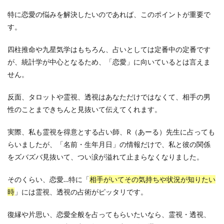
特に恋愛の悩みを解決したいのであれば、このポイントが重要で
す。
四柱推命や九星気学はもちろん、占いとしては定番中の定番です
が、統計学が中心となるため、「恋愛」に向いているとは言えま
せん。
反面、タロットや霊視、透視はあなただけではなくて、相手の男
性のことまできちんと見抜いて伝えてくれます。
実際、私も霊視を得意とする占い師、R（あーる）先生に占っても
らいましたが、「名前・生年月日」の情報だけで、私と彼の関係
をズバズバ見抜いて、つい涙が溢れて止まらなくなりました。
そのくらい、恋愛…特に「
相手がいてその気持ちや状況が知りたい
時
」には霊視、透視の占術がピッタリです。
復縁や片思い、恋愛全般を占ってもらいたいなら、霊視・透視、