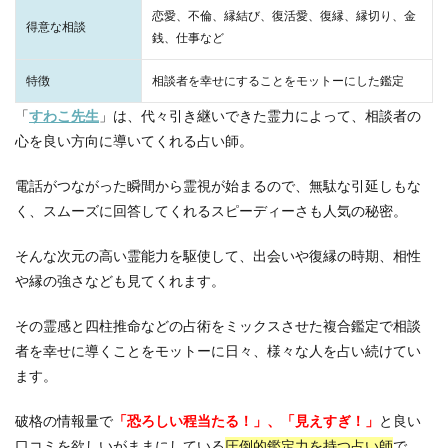
恋愛、不倫、縁結び、復活愛、復縁、縁切り、金
得意な相談
銭、仕事など
特徴
相談者を幸せにすることをモットーにした鑑定
「
すわこ先生
」は、代々引き継いできた霊力によって、相談者の
心を良い方向に導いてくれる占い師。
電話がつながった瞬間から霊視が始まるので、無駄な引延しもな
く、スムーズに回答してくれるスピーディーさも人気の秘密。
そんな次元の高い霊能力を駆使して、出会いや復縁の時期、相性
や縁の強さなども見てくれます。
その霊感と四柱推命などの占術をミックスさせた複合鑑定で相談
者を幸せに導くことをモットーに日々、様々な人を占い続けてい
ます。
破格の情報量で
「恐ろしい程当たる！」、「見えすぎ！」
と良い
口コミを欲しいがままにしている
圧倒的鑑定力を持つ占い師
で