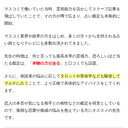
マスコミで働いていた当時、霊視能力を活かしてスクープ記事を
飛ばしていたことで、その力が噂で広まり、占い鑑定も本格的に
開始。
マスコミ業界や政界の方をはじめ、多くの方々から支持される占
い師となりテレビにも多数出演されてきました。
先生の特徴は、何と言っても最高水準の霊感力。恐ろしいほど当
たる鑑定は、「
本物の力がある
」と口コミでも話題。
さらに、相談者の悩みに応じて
タロットや算命学なども駆使して
マルチに占う
ことで、より正確で具体的なアドバイスをしてくれ
ます。
恋人の本音や気になる相手との相性などの鑑定を得意としている
ので、複雑な恋愛や復縁の悩みを抱えている方にオススメの先生
です。