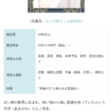
（出典元：
占いの館ウィル池袋店
）
鑑定歴
20年以上
鑑定料金
20分 5,500円（税込）～
霊感、霊視、透視、未来予知、前世、思念伝達な
得意な占術
ど
恋愛、複雑な恋愛、不倫・復縁、片思い、相性な
得意な相談
ど
特徴
“本物の力”と称される霊感占い
占い師の家系に生まれ、幼い頃から強い霊感を持っていたという
天河（あまかわ）りんご先生。