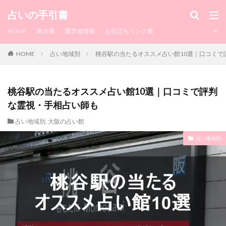
カテゴリー
占いの手引書
HOME
舞台裏
運営者情報
お役立ちリンク集
HOME
占い地域別
桃谷駅の当たるオススメ占い館10選｜口コミで
タグ
1010
水戸
浮気相手
浮気してるか
浮気してもいいよ
浮気
浅草
流れ
桃谷駅の当たるオススメ占い館10選｜口コミで評判
注意点
沖縄
池袋
毎日来てたLINE
な霊視・手相占い師も
湯布院
毎日
正夢
横浜中華街
横浜
占い地域別
,
大阪の占い館
楽観的
梅田
柔軟
東京駅
東京
占い地域別
来栖もか
渋谷
潜在意識
来ない
瑠璃華
真矢
相談
直感
的中王
異性
略奪愛
町田
男性
男
由李
瑛未
瀧山
理想
現実
特徴
特典
片思い
熊本
煌月
無視
無料
瀧山 歩
来なくなった
朱門
瞬
恋愛占い
愛梨