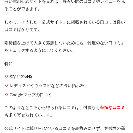
占い館の公式サイトを見れば、各占い師の口コミやレビューを見
安定
安い
宇都宮
孔雀
如月 鳳美
紹介
ることができます。
執着
四街道
不倫
付き合う前
信じる心
6
使い方
体験談
体の関係
会えた
まと
しかし、そうした「公式サイト」に掲載されている口コミは良い
め
会いたい人
会いたい
仙台駅
仙台
口コミばかりです。
付き合えた
仕事運
先払い
仕事
人生
期待値を上げて大きく落胆しないためにも「忖度のない口コミ」
人気
京都
亜由美
予約なし
予約
をチェックするようにしてください。
中華街
不思議な感覚
不吉
元カノ
先生
特に、
四柱推命
占い
啓発
咲輝
咲喜
名古屋
吉祥寺
叶う
口コミ
叉紗
XなどのSNS
占い館
占い師
千葉
出会い
千秀
レディスピやウラスピなどの占い掲示板
勇気
努力
前兆
別れる
別れた
Googleマップの口コミ
初回特典
初回無料
初回
出会う
鹿児島
このようなところから得られる口コミは、忖度なく
辛辣な口コミ
も多く寄せられています。
検索
公式サイトに載せられている口コミを鵜呑みにせず、客観性の高