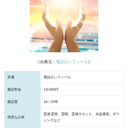
（出典元：
電話占いフィール
）
所属
電話占いフィール
鑑定料金
1分380円
鑑定歴
16～20年
霊感 霊視、霊聴、霊感タロット、水晶透視、ダウ
得意な占術
ジングなど