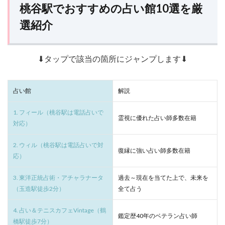
桃谷駅でおすすめの占い館10選を厳
選紹介
⬇タップで該当の箇所にジャンプします⬇
占い館
解説
1. フィール（桃谷駅は電話占いで
霊視に優れた占い師多数在籍
対応）
2. ウィル（桃谷駅は電話占いで対
復縁に強い占い師多数在籍
応）
3. 東洋正統占術・アチャラナータ
過去～現在を当てた上で、未来を
（玉造駅徒歩2分）
全て占う
4. 占い＆テニスカフェVintage（鶴
鑑定歴40年のベテラン占い師
橋駅徒歩7分）