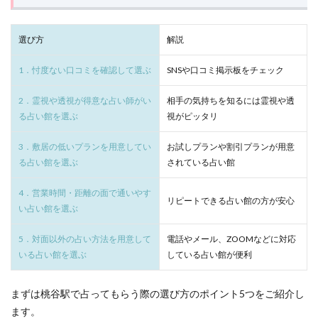
の選
び方
天王寺駅すぐ
10 分 1,000 円～
創業40年超
サイキック
サイン
ゆかり
ビル
2
選び方
解説
ライトワーカー
ユタ
メッセージ
ミミ
朱門
桃谷
ミオ
マツコ会議
マツコデラックス
マツコ
駅で
1．忖度ない口コミを確認して選ぶ
SNSや口コミ掲示板をチェック
おす
桃谷駅は電話占いで対応
1 分 260 円～
高い的中率
ポジティブ
ブルーローズアリア
ヒーリング
すめ
2．霊視や透視が得意な占い師がい
相手の気持ちを知るには霊視や透
の占
カリス
サシャ
トウマ
デラックス
テレビ
い館
る占い館を選ぶ
視がピッタリ
テクニック
ツインレイ
タロット
10
森ノ宮駅徒歩9分
30 分 4,000 円～
癒しの隠れ
選を
3．敷居の低いプランを用意してい
お試しプランや割引プランが用意
スピリチュアル
ジンクス
ショック
厳選
る占い館を選ぶ
されている占い館
紹介
Lecoa
シャンティ
ゆり
やめる
ルヴィ先生
3
30分無料
777
666
555
500円
4．営業時間・距離の面で通いやす
心斎橋駅徒歩6分
リピートできる占い館の方が安心
1 時間 6,600 円～
プライベー
迷っ
い占い館を選ぶ
4444
444
3333
333
33
311
たら
こ
旅人
2323
Ange
2244
222
2121
5．対面以外の占い方法を用意して
電話やメール、ZOOMなどに対応
こ！
桃谷
いる占い館を選ぶ
20分無料
1919
1818
している占い館が便利
1717
1414
駅の
1123
111
7777
ann
もう連絡するの
占い
を目
まずは桃谷駅で占ってもらう際の選び方のポイント5つをご紹介し
おまじない
みんなの電話占い
ほのか
なんば
的別
ます。
に紹