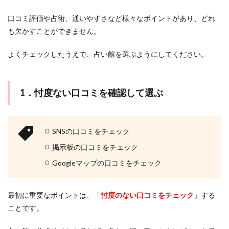
なりかわり
なし
なくす
くじゃく
お金
介
お試し
おみくじ
おばあさん
HARU
口コミ評価や占術、通いやすさなど様々なポイントがあり、どれ
4
も欠かすことができません。
おすすめ
おすすま
いい感じ
Shanti
占い
館で
SATORI電話占い
mio
LINE背景
LINE占い
よくチェックしたうえで、占い館を選ぶようにしてください。
鑑定
LINEはするけど
LINE
ランキング
上野
を受
ける
彼女持ち
奇跡
好きな人
好きなのに
際の
流れ
1．忖度ない口コミを確認して選ぶ
好きだけど
好きだから
女性心理
女性
5
女の勘
女
奪う
天音
好きな女性にだけ
占っ
天王寺
天河りんご
天使
大須
大阪
ても
SNSの口コミをチェック
らう
大宮
夢占い
夢
変化
埼玉
なら
掲示板の口コミをチェック
好きな人に振られる夢
好意がある
土岐天命
電話
Googleマップの口コミをチェック
占い
幸運
彼女
彗蓮
当たる
当たらない
もお
すす
強力
強い
弥頼
引き寄せの法則
め！
最初に重要なポイントは、「
忖度のない口コミをチェック
」する
引き寄せ
広島
幸せ
好転反応
岩代
3つ
ことです。
のメ
岡山
将来を考えて
対面鑑定
対処法
リッ
トを