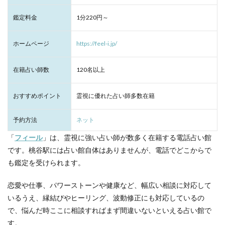
鑑定料金
1分220円～
ホームページ
https://feel-i.jp/
在籍占い師数
120名以上
おすすめポイント
霊視に優れた占い師多数在籍
予約方法
ネット
「
フィール
」は、霊視に強い占い師が数多く在籍する電話占い館
です。桃谷駅には占い館自体はありませんが、電話でどこからで
も鑑定を受けられます。
恋愛や仕事、パワーストーンや健康など、幅広い相談に対応して
いるうえ、縁結びやヒーリング、波動修正にも対応しているの
で、悩んだ時ここに相談すればまず間違いないといえる占い館で
す。