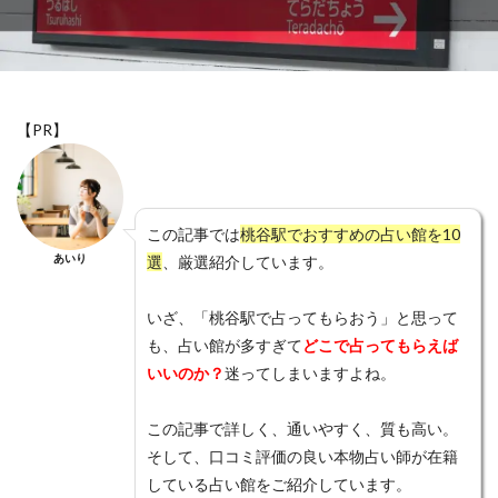
愛情表現
意味
恵蓮
恐ろしい程
恐ろしい
恋愛運アップ
恋愛相談
恋愛成就
恋愛
手相
急に冷たい
思考
思念伝達
忙しい男性
心結
心理
心斎橋
復縁
【PR】
後払い
後悔
成田山
才能
札幌
星乃叶
本音
本物
未読無視
未読
未練がある
未練
未来
月凰
晶貴
この記事では
桃谷駅でおすすめの占い館を10
晴明神社
既読無視
振られる
既読
方法
あいり
選
、厳選紹介しています。
新潟
新宿
新大久保
新たな局面
断つ
いざ、「桃谷駅で占ってもらおう」と思って
料金
数字
支払方法
瞑想
知らない
も、占い館が多すぎて
どこで占ってもらえば
待ち受け
電話占いクォーレ
電話占いピクシィ
いいのか？
迷ってしまいますよね。
電話占いハーモニー
電話占いニーケ
電話占いデスティニー
電話占いスペーシア
この記事で詳しく、通いやすく、質も高い。
そして、口コミ評価の良い本物占い師が在籍
電話占いスピカ
電話占いステラコール
している占い館をご紹介しています。
電話占いシエロ
電話占いコメット