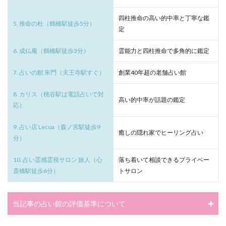
四柱推命の高い的中率と丁寧な鑑
5. 推命の杜（鶴橋駅徒歩5分）
定
6. 成仏庵（鶴橋駅徒歩3分）
霊能力と四柱推命で多角的に鑑定
7. 占いの館 朱門（天王寺駅すぐ）
創業40年超の老舗占い館
8. カリス（桃谷駅は電話占いで対
高い的中率が話題の鑑定
応）
9. 占い店 Lecoa（森ノ宮駅徒歩9
癒しの隠れ家でヒーリング占い
分）
10. 占い霊感霊視サロン 旅人（心
落ち着いて相談できるプライベー
斎橋駅徒歩6分）
トサロン
当記事の占い館の評価基準について