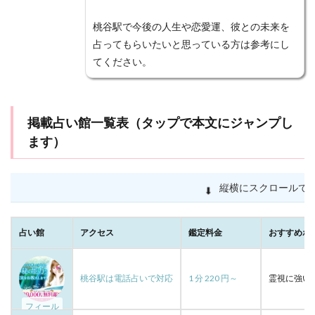
電話占いエスペラント
電話占いマディア
桃谷駅で今後の人生や恋愛運、彼との未来を
電話占いウラナ
電話占いウィッシュ
占ってもらいたいと思っている方は参考にし
電話占いインスピ
電話占いアトランティス
てください。
電話占いアクシア
電話占い
電話はしない
難波
離婚
雅恵
電話占いフィール
掲載占い館一覧表（タップで本文にジャンプし
電話占いマヒナ
関西
霊能者
魅理亜
ます）
高崎
駅前
香桜
風水
願いが叶う
願い
音信不通
韓国
霊視
霊能力者
電話占いメル
霊感
電話占い虹運
電話占い絆
縦横にスクロールできます
➡
⬇
電話占い優
電話占いヴェルニ
電話占いロバミミ
電話占いリノア
電話占いリエル
電話占いラフィネ
占い館
アクセス
鑑定料金
おすすめポ
電話占いユアーズ
除霊
開運
石切
経済
花COCO
自分から連絡しない
美魅
縁結び
桃谷駅は電話占いで対応
1 分 220 円～
霊視に強い
縁強化
縁切り
絶対
結婚指輪
結婚
フィール
結夢
純愛
藤田先生
節度
算命学