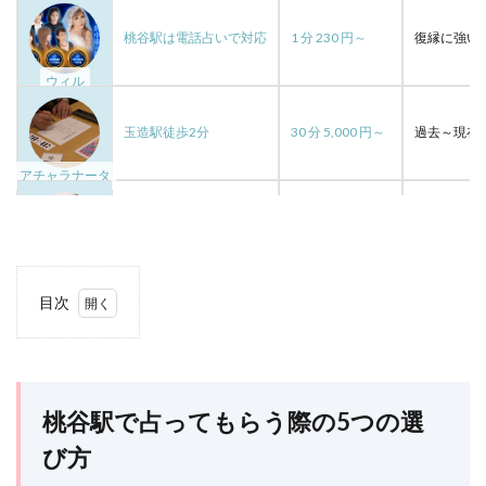
空
程
福山
祥香
神社
神戸
桃谷駅は電話占いで対応
1 分 230 円～
復縁に強い
神奈川
確実
落とす
行動
鑑定
ウィル
途絶えた
銀行振込
銀座
金運
都合のいい女
運命の人
運命
運
連絡先
玉造駅徒歩2分
30 分 5,000 円～
過去～現在
連絡しない
連絡
透輝
見える
透瞳
アチャラナータ
逆夢
退会
転機
豊か
諸縁
話題
評判
解約
見抜く方法
鶴橋駅徒歩7分
30 分 3,000 円～
鑑定歴40
待ち受け画像，彼氏，離れられなくなる
彼氏
Vintage
10分無料
エンジェルナンバー
ゲッターズ飯田
目次
鶴橋駅徒歩5分
20 分 2,000 円～
四柱推命の
クレジットカード
クリス
キープの女
1
桃谷
キャンペーン
カリス
カオン
カエラ
推命の杜
駅で
カウンセリング
エレナ
サイト
エリザベス
占っ
ても
桃谷駅で占ってもらう際の5つの選
鶴橋駅徒歩3分
1 時間 5,000 円
霊能力と四
エッチしたい
ウィル
インスピレーション
らう
際の
び方
イケメン通り
アンジュ
アン
成仏庵
5つ
アプローチしない
アセンデッドマスター
よく