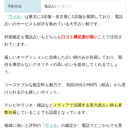
予約方法
電話占い：
ネット
「
ウィル
」は東京に3店舗・名古屋に1店舗を展開しており、電話
占いのサービスも好評を集めている大手占い館です。
対面鑑定も電話占いもどちらも
口コミ満足度が高い
ことで注目さ
れています。
厳しいオーディションに合格した占い師のみが在籍しており、期
待を裏切らないクオリティの高い占いを提供してくれるでしょ
う。
リーズナブルな鑑定料も魅力で、 初回20分2,980円（税込）から受
けられるのも嬉しいポイント。
テレビやラジオ・雑誌など
メディアで活躍する実力派占い師も多
数在籍
していることでも話題となっています。
復縁に強いと評判の「
ウィル
」の鑑定が、電話でどこからでも受